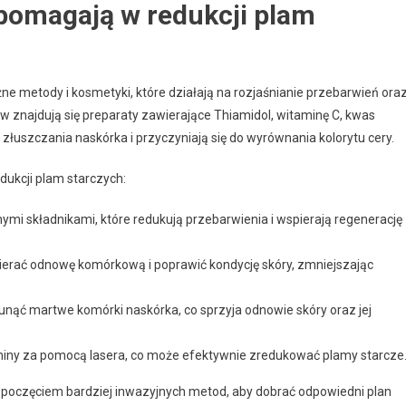
 pomagają w redukcji plam
e metody i kosmetyki, które działają na rozjaśnianie przebarwień ora
w znajdują się preparaty zawierające Thiamidol, witaminę C, kwas
łuszczania naskórka i przyczyniają się do wyrównania kolorytu cery.
dukcji plam starczych:
ymi składnikami, które redukują przebarwienia i wspierają regenerację
ierać odnowę komórkową i poprawić kondycję skóry, zmniejszając
sunąć martwe komórki naskórka, co sprzyja odnowie skóry oraz jej
niny za pomocą lasera, co może efektywnie zredukować plamy starcze
zpoczęciem bardziej inwazyjnych metod, aby dobrać odpowiedni plan