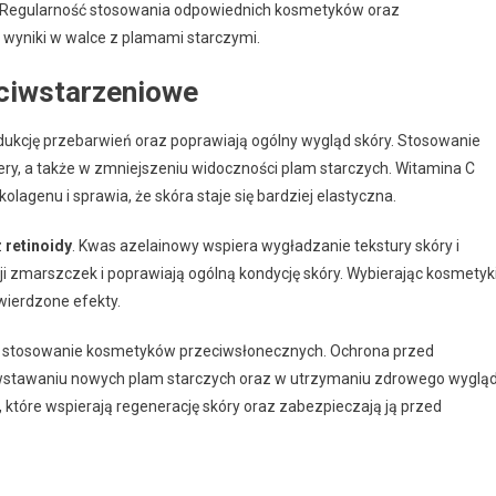
. Regularność stosowania odpowiednich kosmetyków oraz
wyniki w walce z plamami starczymi.
eciwstarzeniowe
edukcję przebarwień oraz poprawiają ogólny wygląd skóry. Stosowanie
ry, a także w zmniejszeniu widoczności plam starczych. Witamina C
 kolagenu i sprawia, że skóra staje się bardziej elastyczna.
z
retinoidy
. Kwas azelainowy wspiera wygładzanie tekstury skóry i
ji zmarszczek i poprawiają ogólną kondycję skóry. Wybierając kosmetyk
wierdzone efekty.
ne stosowanie kosmetyków przeciwsłonecznych. Ochrona przed
wstawaniu nowych plam starczych oraz w utrzymaniu zdrowego wyglą
 które wspierają regenerację skóry oraz zabezpieczają ją przed