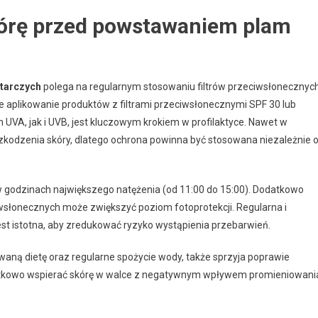
kórę przed powstawaniem plam
tarczych
polega na regularnym stosowaniu filtrów przeciwsłonecznyc
e aplikowanie produktów z filtrami przeciwsłonecznymi SPF 30 lub
VA, jak i UVB, jest kluczowym krokiem w profilaktyce. Nawet w
dzenia skóry, dlatego ochrona powinna być stosowana niezależnie 
w godzinach największego natężenia (od 11:00 do 15:00). Dodatkowo
iwsłonecznych może zwiększyć poziom fotoprotekcji. Regularna i
st istotna, aby zredukować ryzyko wystąpienia przebarwień.
aną dietę oraz regularne spożycie wody, także sprzyja poprawie
datkowo wspierać skórę w walce z negatywnym wpływem promieniowani