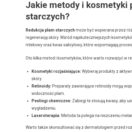
Jakie metody i kosmetyki
starczych?
Redukcja plam starczych
może być wspierana przez różn
regenerację skóry. Wśród najskuteczniejszych kosmetykó
mlekowy oraz kwas salicylowy, które wspomagają proces z
Oto kilka metod i kosmetyków, które warto rozważyć w re
Kosmetyki rozjaśniające:
Wybieraj produkty z aktywn
skóry.
Retinoidy:
Preparaty zawierające retinoidy mogą wsp
widoczność plam.
Peelingi chemiczne:
Zabiegi te stosują kwasy, aby u
wygładzeniu.
Laseroterapia:
Metoda ta polega na niszczeniu mela
Warto także skonsultować się z dermatologiem przed ro