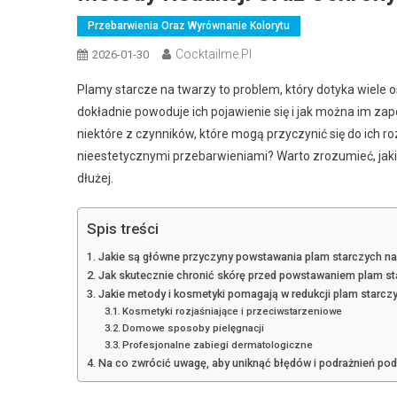
Przebarwienia Oraz Wyrównanie Kolorytu
Cocktailme.pl
2026-01-30
Plamy starcze na twarzy to problem, który dotyka wiele o
dokładnie powoduje ich pojawienie się i jak można im za
niektóre z czynników, które mogą przyczynić się do ich ro
nieestetycznymi przebarwieniami? Warto zrozumieć, jak
dłużej.
Spis treści
Jakie są główne przyczyny powstawania plam starczych na
Jak skutecznie chronić skórę przed powstawaniem plam st
Jakie metody i kosmetyki pomagają w redukcji plam starcz
Kosmetyki rozjaśniające i przeciwstarzeniowe
Domowe sposoby pielęgnacji
Profesjonalne zabiegi dermatologiczne
Na co zwrócić uwagę, aby uniknąć błędów i podrażnień pod