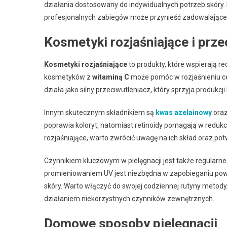
działania dostosowany do indywidualnych potrzeb skóry
profesjonalnych zabiegów może przynieść zadowalające 
Kosmetyki rozjaśniające i prz
Kosmetyki rozjaśniające
to produkty, które wspierają r
kosmetyków z
witaminą C
może pomóc w rozjaśnieniu ce
działa jako silny przeciwutleniacz, który sprzyja produkcji
Innym skutecznym składnikiem są
kwas azelainowy
ora
poprawia koloryt, natomiast retinoidy pomagają w redukc
rozjaśniające, warto zwrócić uwagę na ich skład oraz pot
Czynnikiem kluczowym w pielęgnacji jest także regular
promieniowaniem UV jest niezbędna w zapobieganiu po
skóry. Warto włączyć do swojej codziennej rutyny metody,
działaniem niekorzystnych czynników zewnętrznych.
Domowe sposoby pielęgnacji