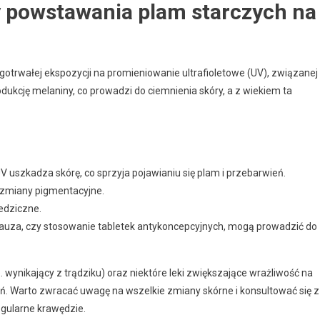
y powstawania plam starczych na
otrwałej ekspozycji na promieniowanie ultrafioletowe (UV), związanej
ukcję melaniny, co prowadzi do ciemnienia skóry, a z wiekiem ta
 uszkadza skórę, co sprzyja pojawianiu się plam i przebarwień.
a zmiany pigmentacyjne.
edziczne.
opauza, czy stosowanie tabletek antykoncepcyjnych, mogą prowadzić do
p. wynikający z trądziku) oraz niektóre leki zwiększające wrażliwość na
. Warto zwracać uwagę na wszelkie zmiany skórne i konsultować się z
egularne krawędzie.