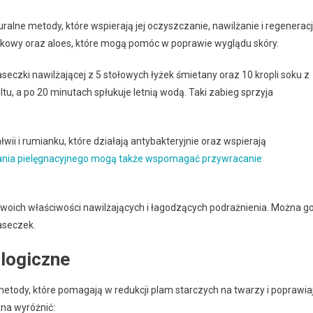
ralne metody, które wspierają jej oczyszczanie, nawilżanie i regeneracj
błkowy oraz aloes, które mogą pomóc w poprawie wyglądu skóry.
zki nawilżającej z 5 stołowych łyżek śmietany oraz 10 kropli soku z
ltu, a po 20 minutach spłukuje letnią wodą. Taki zabieg sprzyja
ii i rumianku, które działają antybakteryjnie oraz wspierają
ania pielęgnacyjnego mogą także wspomagać przywracanie
swoich właściwości nawilżających i łagodzących podrażnienia. Można g
aseczek.
ologiczne
etody, które pomagają w redukcji plam starczych na twarzy i poprawia
na wyróżnić: