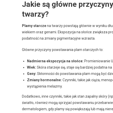
Jakie są główne przyczyn
twarzy?
Plamy starcze
na twarzy powstają głównie w wyniku dług
wiekiem oraz genami. Ekspozycja na słońce zwiększa prod
podatność na zmiany pigmentacyjne wzrasta.
Główne przyczyny powstawania plam starczych to:
Nadmierna ekspozycja na słońce:
Promieniowanie UV
Wiek:
Skóra starzeje się, staje się bardziej podatna n
Geny:
Skłonności do powstawania plam mogą być dzi
Zmiany hormonalne:
Czynniki, takie jak ciąża, men
wystąpienia melazmy.
Dodatkowo, inne czynniki, takie jak stan zapalny skóry (n
światło, również mogą sprzyjać powstawaniu przebarwień
dermatologiem, gdy plamy się powiększają lub mają nier