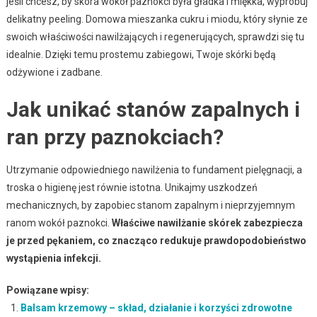
jeśli chcesz, by skóra wokół paznokci była gładka i miękka, wypróbuj
delikatny peeling. Domowa mieszanka cukru i miodu, który słynie ze
swoich właściwości nawilżających i regenerujących, sprawdzi się tu
idealnie. Dzięki temu prostemu zabiegowi, Twoje skórki będą
odżywione i zadbane.
Jak unikać stanów zapalnych i
ran przy paznokciach?
Utrzymanie odpowiedniego nawilżenia to fundament pielęgnacji, a
troska o higienę jest równie istotna. Unikajmy uszkodzeń
mechanicznych, by zapobiec stanom zapalnym i nieprzyjemnym
ranom wokół paznokci.
Właściwe nawilżanie skórek zabezpiecza
je przed pękaniem, co znacząco redukuje prawdopodobieństwo
wystąpienia infekcji.
Powiązane wpisy:
Balsam krzemowy – skład, działanie i korzyści zdrowotne