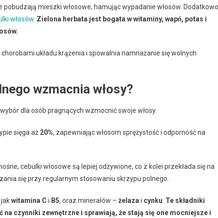
tóre pobudzają mieszki włosowe, hamując wypadanie włosów. Dodatkowo
ulki włosów
.
Zielona herbata jest bogata w witaminy, wapń, potas i
łosów.
d chorobami układu krążenia i spowalnia namnażanie się wolnych
polnego wzmacnia włosy?
ły wybór dla osób pragnących wzmocnić swoje włosy.
ypie sięga aż
20%
, zapewniając włosom sprężystość i odporność na
ne, cebulki włosowe są lepiej odżywione, co z kolei przekłada się na
zania się przy regularnym stosowaniu skrzypu polnego.
 jak
witamina C
i
B5
, oraz minerałów –
żelaza
i
cynku
.
Te składniki
a czynniki zewnętrzne i sprawiają, że stają się one mocniejsze i