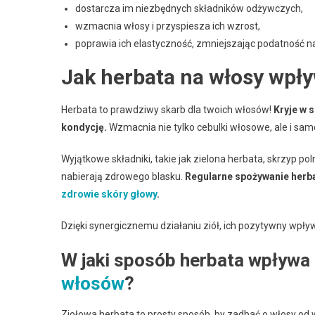
dostarcza im niezbędnych składników odżywczych,
wzmacnia włosy i przyspiesza ich wzrost,
poprawia ich elastyczność, zmniejszając podatność n
Jak herbata na włosy wpły
Herbata to prawdziwy skarb dla twoich włosów!
Kryje w 
kondycję.
Wzmacnia nie tylko cebulki włosowe, ale i same
Wyjątkowe składniki, takie jak zielona herbata, skrzyp po
nabierają zdrowego blasku.
Regularne spożywanie herba
zdrowie skóry głowy
.
Dzięki synergicznemu działaniu ziół, ich pozytywny wpływ
W jaki sposób herbata wpływa
włosów
?
Ziołowa herbata to prosty sposób, by zadbać o włosy od