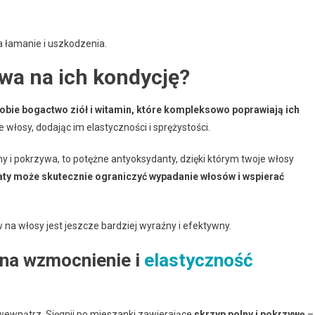
a łamanie i uszkodzenia.
wa na ich kondycję?
sobie bogactwo ziół i witamin, które kompleksowo poprawiają ich
 włosy, dodając im elastyczności i sprężystości.
lny i pokrzywa, to potężne antyoksydanty, dzięki którym twoje włosy
ty może skutecznie ograniczyć wypadanie włosów i wspierać
 na włosy jest jeszcze bardziej wyraźny i efektywny.
 na wzmocnienie i
elastyczność
 wewnątrz. Sięgnij po mieszanki zawierające
skrzyp polny i pokrzywę
–