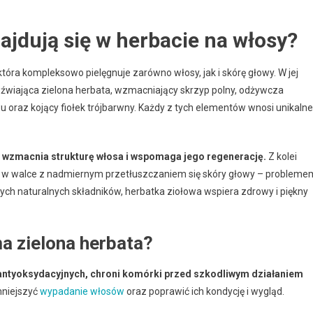
najdują się w herbacie na włosy?
tóra kompleksowo pielęgnuje zarówno włosy, jak i skórę głowy. W jej
zeźwiająca zielona herbata, wzmacniający skrzyp polny, odżywcza
 oraz kojący fiołek trójbarwny. Każdy z tych elementów wnosi unikalne
e wzmacnia strukturę włosa i wspomaga jego regenerację.
Z kolei
c w walce z nadmiernym przetłuszczaniem się skóry głowy – probleme
tych naturalnych składników, herbatka ziołowa wspiera zdrowy i piękny
ma zielona herbata?
i antyoksydacyjnych, chroni komórki przed szkodliwym działaniem
mniejszyć
wypadanie włosów
oraz poprawić ich kondycję i wygląd.