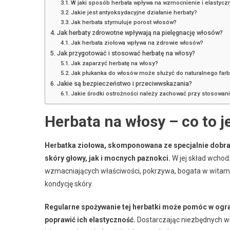
W jaki sposób herbata wpływa na wzmocnienie i elastyc
Jakie jest antyoksydacyjne działanie herbaty?
Jak herbata stymuluje porost włosów?
Jak herbaty zdrowotne wpływają na pielęgnację włosów?
Jak herbata ziołowa wpływa na zdrowie włosów?
Jak przygotować i stosować herbatę na włosy?
Jak zaparzyć herbatę na włosy?
Jak płukanka do włosów może służyć do naturalnego farbo
Jakie są bezpieczeństwo i przeciwwskazania?
Jakie środki ostrożności należy zachować przy stosowani
Herbata na włosy – co to j
Herbatka ziołowa, skomponowana ze specjalnie dobrany
skóry głowy, jak i mocnych paznokci.
W jej skład wchodz
wzmacniających właściwości, pokrzywa, bogata w witaminy
kondycję skóry.
Regularne spożywanie tej herbatki może pomóc w og
poprawić ich elastyczność.
Dostarczając niezbędnych wi