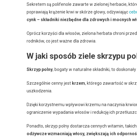
Sekretem są polifenole zawarte w zielonej herbacie, k
poprawiają krążenie krwi w skórze głowy, odżywiając
ceb
cynk – składniki niezbędne dla zdrowych i mocnych w
Oprócz korzyści dla włosów, zielona herbata chroni prze
rodników, co jest ważne dla zdrowia.
W jaki sposób ziele skrzypu 
Skrzyp polny
, bogaty w naturalne składniki, to doskona
Szczególnie cenny jest
krzem
, którego zawartość w skrz
uszkodzenia.
Dzięki korzystnemu wpływowi krzemu na naczynia krwionoś
ograniczenie wypadania włosów i redukcję ich przetłuszc
Ponadto, skrzyp polny dostarcza cennych witamin, takich
odżywcze wzmacniają włosy, zwiększają ich odporność n