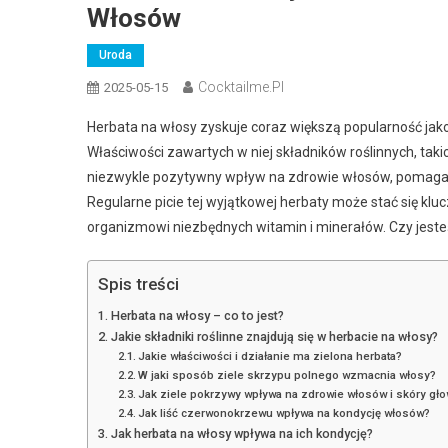
Włosów
Uroda
Cocktailme.pl
2025-05-15
Herbata na włosy zyskuje coraz większą popularność jako
Właściwości zawartych w niej składników roślinnych, taki
niezwykle pozytywny wpływ na zdrowie włosów, pomagają
Regularne picie tej wyjątkowej herbaty może stać się klucz
organizmowi niezbędnych witamin i minerałów. Czy jesteś
Spis treści
Herbata na włosy – co to jest?
Jakie składniki roślinne znajdują się w herbacie na włosy?
Jakie właściwości i działanie ma zielona herbata?
W jaki sposób ziele skrzypu polnego wzmacnia włosy?
Jak ziele pokrzywy wpływa na zdrowie włosów i skóry gł
Jak liść czerwonokrzewu wpływa na kondycję włosów?
Jak herbata na włosy wpływa na ich kondycję?