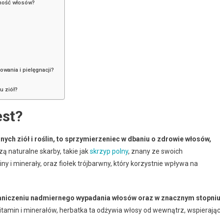
zność włosów?
wania i pielęgnacji?
u ziół?
est?
ch ziół i roślin, to sprzymierzeniec w dbaniu o zdrowie włosów,
ą naturalne skarby, takie jak
skrzyp polny
, znany ze swoich
 i minerały, oraz fiołek trójbarwny, który korzystnie wpływa na
raniczeniu nadmiernego wypadania włosów oraz w znacznym stopni
tamin i minerałów, herbatka ta odżywia włosy od wewnątrz, wspierają