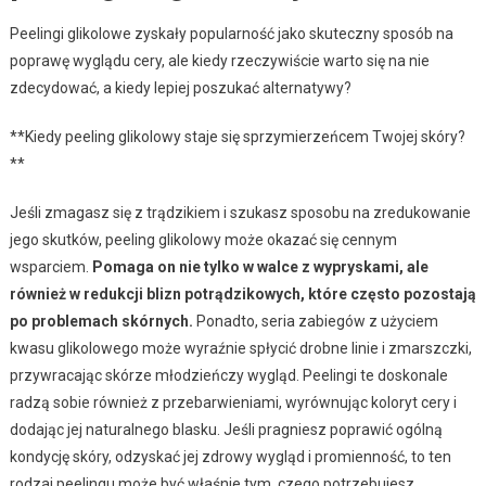
Peelingi glikolowe zyskały popularność jako skuteczny sposób na
poprawę wyglądu cery, ale kiedy rzeczywiście warto się na nie
zdecydować, a kiedy lepiej poszukać alternatywy?
**Kiedy peeling glikolowy staje się sprzymierzeńcem Twojej skóry?
**
Jeśli zmagasz się z trądzikiem i szukasz sposobu na zredukowanie
jego skutków, peeling glikolowy może okazać się cennym
wsparciem.
Pomaga on nie tylko w walce z wypryskami, ale
również w redukcji blizn potrądzikowych, które często pozostają
po problemach skórnych.
Ponadto, seria zabiegów z użyciem
kwasu glikolowego może wyraźnie spłycić drobne linie i zmarszczki,
przywracając skórze młodzieńczy wygląd. Peelingi te doskonale
radzą sobie również z przebarwieniami, wyrównując koloryt cery i
dodając jej naturalnego blasku. Jeśli pragniesz poprawić ogólną
kondycję skóry, odzyskać jej zdrowy wygląd i promienność, to ten
rodzaj peelingu może być właśnie tym, czego potrzebujesz.