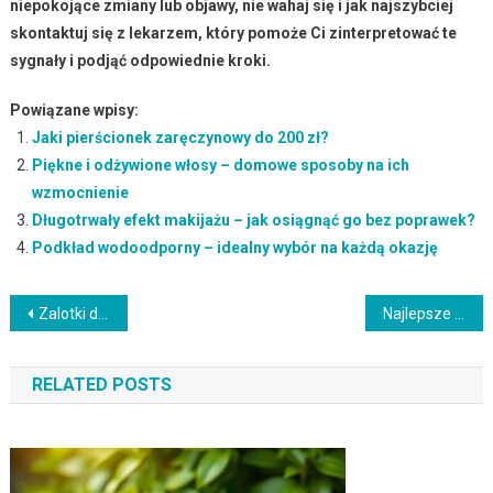
niepokojące zmiany lub objawy, nie wahaj się i jak najszybciej
skontaktuj się z lekarzem, który pomoże Ci zinterpretować te
sygnały i podjąć odpowiednie kroki.
Powiązane wpisy:
Jaki pierścionek zaręczynowy do 200 zł?
Piękne i odżywione włosy – domowe sposoby na ich
wzmocnienie
Długotrwały efekt makijażu – jak osiągnąć go bez poprawek?
Podkład wodoodporny – idealny wybór na każdą okazję
Nawigacja
Zalotki do rzęs: mechaniczne czy podgrzewane? Porady i techniki
Najlepsze odżywki do włosów: Co powinieneś wiedzieć?
wpisu
RELATED POSTS