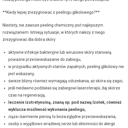
**Kiedy lepiej zrezygnować z peelingu glikolowego?**
Niestety, nie zawsze peeling chemiczny jest najlepszym
rozwiązaniem. Istnieją sytuacje, w których należy z niego
zrezygnować dla dobra skóry:
aktywne infekcje bakteryjne lub wirusowe skóry stanowią
poważne przeciwwskazanie do zabiegu,
w przypadku aktywnych stanów zapalnych, peeling glikolowy nie
jest wskazany,
świeże blizny również wymagają odczekania, aż skóra się zagoi,
jeśli niedawno poddałaś się zabiegowi laseroterapii, daj skórze
czas na regenerację,
leczenie izotretynoiną, znaną np. pod nazwą Izotek, również
wyklucza możliwość wykonania peelingu,
ciąża i karmienie piersią to bezwzględne przeciwwskazania,
osoby o wyjątkowo wrażliwej cerze lub skłonności do alergii