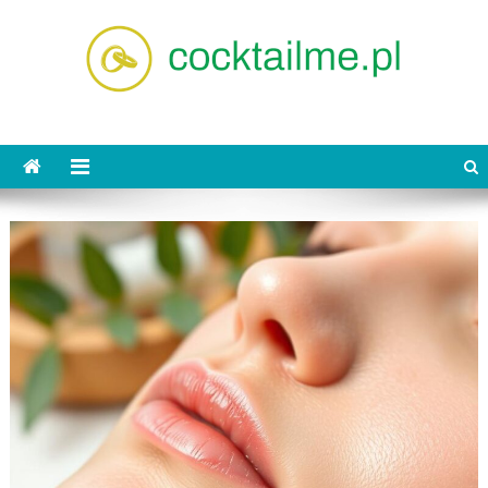
Skip
to
content
cocktailme.pl