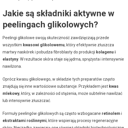
Jakie są składniki aktywne w
peelingach glikolowych?
Peelingi glikolowe swoją skuteczność zawdzięczają przede
wszystkim
kwasowi glikolowemu
, który efektywnie złuszcza
martwy naskórek i pobudza fibroblasty do produkcji
kolagenu i
elastyny
. W rezultacie skóra staje się jędrna, sprężysta i intensywnie
nawilżona.
Oprócz kwasu glikolowego, w składzie tych preparatów często
znajdują się inne wartościowe substancje. Przykładem jest
kwas
mlekowy
, który, w zależności od stężenia, może subtelnie nawilżać
lub intensywnie złuszczać.
Formuły peelingów glikolowych są często wzbogacane
retinolem
i
ekstraktami roślinnymi
, które wspierają procesy regeneracyjne
skóry. Nierzadko zawierają one również składniki biotechnologiczne