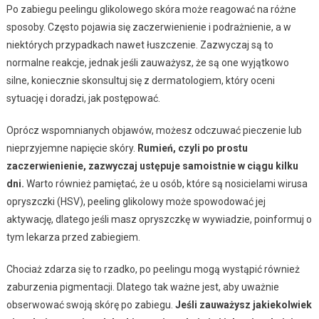
Po zabiegu peelingu glikolowego skóra może reagować na różne
sposoby. Często pojawia się zaczerwienienie i podrażnienie, a w
niektórych przypadkach nawet łuszczenie. Zazwyczaj są to
normalne reakcje, jednak jeśli zauważysz, że są one wyjątkowo
silne, koniecznie skonsultuj się z dermatologiem, który oceni
sytuację i doradzi, jak postępować.
Oprócz wspomnianych objawów, możesz odczuwać pieczenie lub
nieprzyjemne napięcie skóry.
Rumień, czyli po prostu
zaczerwienienie, zazwyczaj ustępuje samoistnie w ciągu kilku
dni.
Warto również pamiętać, że u osób, które są nosicielami wirusa
opryszczki (HSV), peeling glikolowy może spowodować jej
aktywację, dlatego jeśli masz opryszczkę w wywiadzie, poinformuj o
tym lekarza przed zabiegiem.
Chociaż zdarza się to rzadko, po peelingu mogą wystąpić również
zaburzenia pigmentacji. Dlatego tak ważne jest, aby uważnie
obserwować swoją skórę po zabiegu.
Jeśli zauważysz jakiekolwiek