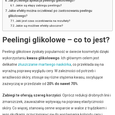
Jak przebiega aplikacja peelingu glikolowego?
Jakie są etapy zabiegu peelingu?
Jakie efekty można oczekiwać po zastosowaniu peelingu
glikolowego?
Jaki jest czas oczekiwania na rezultaty?
Jakie są możliwe efekty uboczne?
Peelingi glikolowe – co to jest?
Peelingi glikolowe zyskały popularność w świecie kosmetyki dzięki
wykorzystaniu
kwasu glikolowego
. Ich głównym celem jest
delikatne
złuszczanie martwego naskórka
, co przekłada się na
wyraźną poprawę wyglądu cery. W zależności od potrzeb i
wrażliwości skóry, stosuje się różne stężenia kwasu, oscylujące
zazwyczaj w przedziale od
20% do nawet 70%
.
Zabiegi te oferują szereg korzyści
. Oprócz redukcji drobnych linii i
zmarszczek, zauważalnie wpływają na poprawę elastyczności
skóry. Co więcej, stanowią cenne wsparcie w walce z trądzikiem i
jego skutkami, przyczyniając się do wyrównania kolorytu cery i