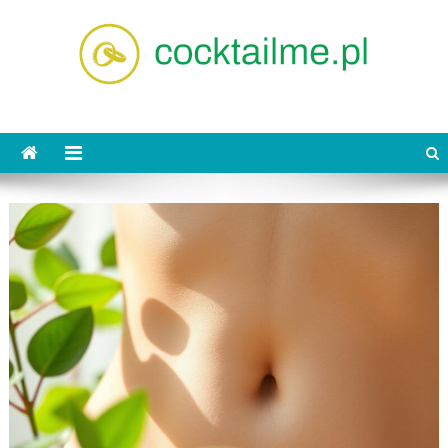
Skip
to
content
cocktailme.pl