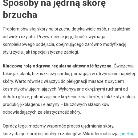
Sposoby na jędrną skórę
brzucha
Problem obwisłej skóry na brzuchu dotyka wiele osób, niezależnie
od wieku czy płci. Przywrócenie jej jędrności wymaga
kompleksowego podejścia, obejmującego zarówno modyfikację
stylu życia, jak i specjalistyczne zabiegi.
Kluczową rolę odgrywa regularna aktywność fizyczna.
Ćwiczenia
takie jak plank, brzuszki czy cardio, pomagają w utrzymaniu napiętej
skóry. Warto również włączyć do pielęgnacji masaże z użyciem
kosmetyków ujędrniających. Wykonywane okrężnymi ruchami od
dołu ku górze, pobudzają one krążenie krwi i limfy, a także stymulują
produkcję kolagenu i elastyny – kluczowych składników
odpowiadających za elastyczność skóry.
Oprócz tego, możemy wspomóc proces ujędrniania skóry,
korzystając z profesjonalnych zabiegów. Mikrodermabrazja,
peeling