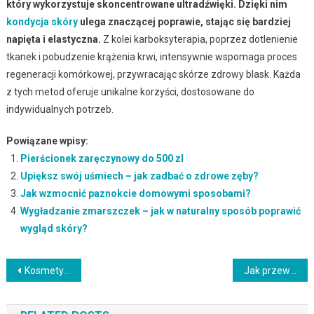
który wykorzystuje skoncentrowane ultradźwięki. Dzięki nim
kondycja skóry
ulega znaczącej poprawie, stając się bardziej
napięta i elastyczna.
Z kolei karboksyterapia, poprzez dotlenienie
tkanek i pobudzenie krążenia krwi, intensywnie wspomaga proces
regeneracji komórkowej, przywracając skórze zdrowy blask. Każda
z tych metod oferuje unikalne korzyści, dostosowane do
indywidualnych potrzeb.
Powiązane wpisy:
Pierścionek zaręczynowy do 500 zl
Upiększ swój uśmiech – jak zadbać o zdrowe zęby?
Jak wzmocnić paznokcie domowymi sposobami?
Wygładzanie zmarszczek – jak w naturalny sposób poprawić
wygląd skóry?
Nawigacja
Kosmetyki naturalne na trądzik dla nastolatków – jak wybrać?
Jak przewozić kosmetyki w samolocie? Praktyczne wskazówki i zasady
wpisu