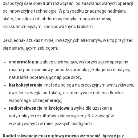
dyspozycji całe spektrum rozwiązań, od zaawansowanych operacji
po innowacyjne technologie. W przypadku znacznego nadmiaru
skóry, liposukcja lub abdominoplastyka mogą okazać się
najskuteczniejszym, choć poważnym, krokiem.
Jeśli jednak szukasz mniej inwazyjnych alternatyw, warto przyjrzeć
się następującym zabiegom:
endermologia
: zabieg ujędrniający, wykorzystujący specjalny
masaż podciśnieniowy, pobudza produkcję kolagenu i elastyny,
naturalnie poprawiając napięcie skóry,
karboksyterapia
: metoda polega na precyzyjnym wstrzykiwaniu
dwutlenku węgla pod skórę, co intensywnie dotlenia tkanki i
wspomaga ich regenerację,
radiofrekwencja mikroigłowa
: zwykle dla uzyskania
optymalnych rezultatów zaleca się serię 3-4 zabiegów,
wykonywanych w miesięcznych odstępach.
Radiofrekwencję mikroigłową można wzmocnić, łącząc ją z