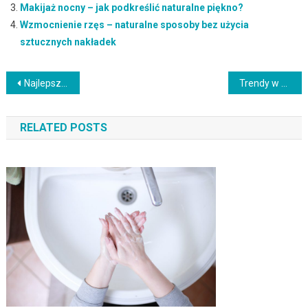
Makijaż nocny – jak podkreślić naturalne piękno?
Wzmocnienie rzęs – naturalne sposoby bez użycia
sztucznych nakładek
Nawigacja
Najlepsze sposoby na walkę z workami pod oczami
Trendy w manicure na Zimę 2023
wpisu
RELATED POSTS