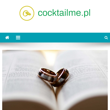
Skip
to
content
cocktailme.pl