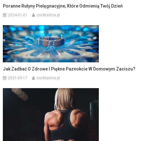
Poranne Rutyny Pielęgnacyjne, Które Odmienią Twój Dzień
2024-01-01
cocktailme.pl
Jak Zadbać O Zdrowe I Piękne Paznokcie W Domowym Zaciszu?
2021-09-17
cocktailme.pl