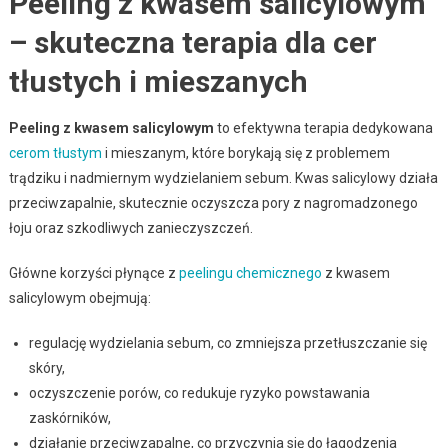
Peeling z kwasem salicylowym
– skuteczna terapia dla cer
tłustych i mieszanych
Peeling z kwasem salicylowym
to efektywna terapia dedykowana
cerom tłustym
i mieszanym, które borykają się z problemem
trądziku i nadmiernym wydzielaniem sebum. Kwas salicylowy działa
przeciwzapalnie, skutecznie oczyszcza pory z nagromadzonego
łoju oraz szkodliwych zanieczyszczeń.
Główne korzyści płynące z
peelingu chemicznego
z kwasem
salicylowym obejmują:
regulację wydzielania sebum, co zmniejsza przetłuszczanie się
skóry,
oczyszczenie porów, co redukuje ryzyko powstawania
zaskórników,
działanie przeciwzapalne, co przyczynia się do łagodzenia