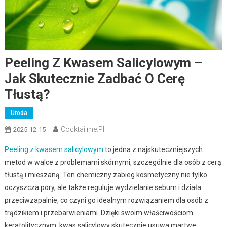
Peeling Z Kwasem Salicylowym –
Jak Skutecznie Zadbać O Cerę
Tłustą?
Uroda
Cocktailme.pl
2025-12-15
Peeling z kwasem salicylowym
to jedna z najskuteczniejszych
metod w walce z problemami skórnymi, szczególnie dla osób z cerą
tłustą i mieszaną. Ten chemiczny zabieg kosmetyczny nie tylko
oczyszcza pory, ale także reguluje wydzielanie sebum i działa
przeciwzapalnie, co czyni go idealnym rozwiązaniem dla osób z
trądzikiem i przebarwieniami. Dzięki swoim właściwościom
keratolitycznym, kwas salicylowy skutecznie usuwa martwe