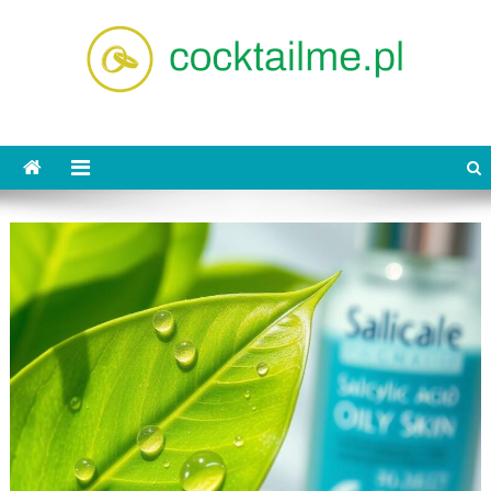
Skip
to
content
cocktailme.pl