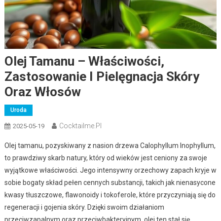
Olej Tamanu – Właściwości,
Zastosowanie I Pielęgnacja Skóry
Oraz Włosów
Uroda
Cocktailme.pl
2025-05-19
Olej tamanu, pozyskiwany z nasion drzewa Calophyllum Inophyllum,
to prawdziwy skarb natury, który od wieków jest ceniony za swoje
wyjątkowe właściwości. Jego intensywny orzechowy zapach kryje w
sobie bogaty skład pełen cennych substancji, takich jak nienasycone
kwasy tłuszczowe, flawonoidy i tokoferole, które przyczyniają się do
regeneracji i gojenia skóry. Dzięki swoim działaniom
przeciwzapalnym oraz przeciwbakteryjnym, olej ten stał się