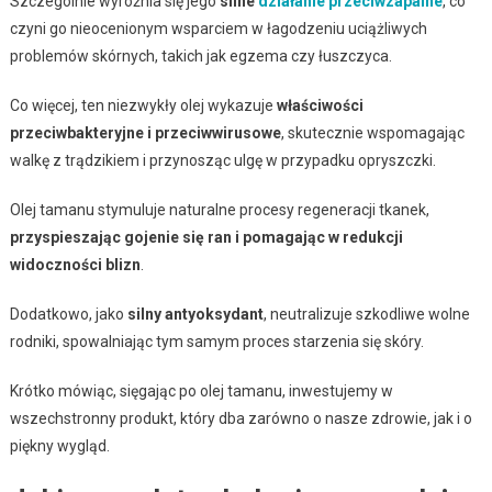
Szczególnie wyróżnia się jego
silne
działanie przeciwzapalne
, co
czyni go nieocenionym wsparciem w łagodzeniu uciążliwych
problemów skórnych, takich jak egzema czy łuszczyca.
Co więcej, ten niezwykły olej wykazuje
właściwości
przeciwbakteryjne i przeciwwirusowe
, skutecznie wspomagając
walkę z trądzikiem i przynosząc ulgę w przypadku opryszczki.
Olej tamanu stymuluje naturalne procesy regeneracji tkanek,
przyspieszając gojenie się ran i pomagając w redukcji
widoczności blizn
.
Dodatkowo, jako
silny antyoksydant
, neutralizuje szkodliwe wolne
rodniki, spowalniając tym samym proces starzenia się skóry.
Krótko mówiąc, sięgając po olej tamanu, inwestujemy w
wszechstronny produkt, który dba zarówno o nasze zdrowie, jak i o
piękny wygląd.