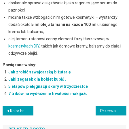
doskonale sprawdzi się również jako regenerujące serum do
paznokci,
można także wzbogacić nim gotowe kosmetyki – wystarczy
dodać około
5 ml oleju tamanu na każde 100 ml
ulubionego
kremu lub balsamu,
olej tamanu stanowi cenny element fazy tłuszczowej w
kosmetykach DIY
, takich jak domowe kremy, balsamy do ciała i
odżywcze olejki.
Powiązane wpisy:
Jak zrobić szwajcarską biżuterię
Jaki zegarek dla kobiet kupić .
5 etapów pielęgnacji skóry w trzydziestce
7 trików na wydłużenie trwałości makijażu
Nawigacja
Kolor brwi dla blondynek: jak dobrać idealny odcień?
Przerwa w depilacji laserowej: co warto wiedzieć i jak długo?
wpisu