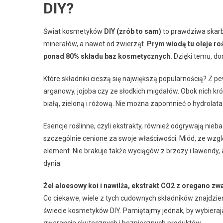
DIY?
Świat kosmetyków
DIY (zrób to sam)
to prawdziwa skarbn
minerałów, a nawet od zwierząt.
Prym wiodą tu oleje roś
ponad 80% składu baz kosmetycznych.
Dzięki temu, do
Które składniki cieszą się największą popularnością? Z pe
arganowy, jojoba czy ze słodkich migdałów. Obok nich kr
białą, zieloną i różową. Nie można zapomnieć o hydrolat
Esencje roślinne, czyli ekstrakty, również odgrywają nieba
szczególnie cenione za swoje właściwości. Miód, ze wzglę
element. Nie brakuje także wyciągów z brzozy i lawend
dynia.
Żel aloesowy koi i nawilża, ekstrakt CO2 z oregano zw
Co ciekawe, wiele z tych cudownych składników znajdziem
świecie kosmetyków DIY. Pamiętajmy jednak, by wybierają