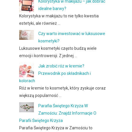
Kolorystyka w makijażu – jak dobrać
idealne barwy?
Kolorystyka w makijażu to nie tylko kwestia
estetyki, ale również …
Czy warto inwestować w luksusowe
kosmetyki?
Luksusowe kosmetyki często budzą wiele
emocji i kontrowersji. Z jednej …
Jak zrobić róż w kremie?
Przewodnik po składnikach i
kolorach
Róż w kremie to kosmetyk, który zyskuje coraz
większą popularność …
Parafia Świętego Krzyża W
Zamościu: Znajdź Informacje O
Parafii Świętego Krzyża
Parafia Świętego Krzyża w Zamościu to