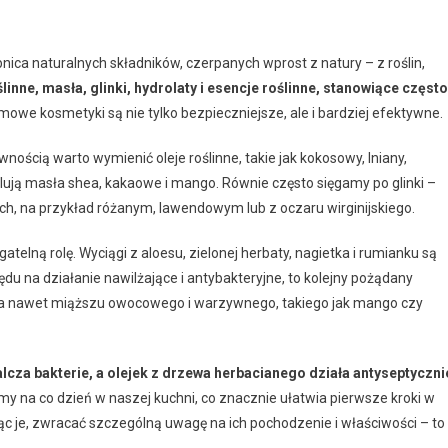
ica naturalnych składników, czerpanych wprost z natury – z roślin,
linne, masła, glinki, hydrolaty i esencje roślinne, stanowiące często
mowe kosmetyki są nie tylko bezpieczniejsze, ale i bardziej efektywne.
wnością warto wymienić oleje roślinne, takie jak kokosowy, lniany,
ólują masła shea, kakaowe i mango. Równie często sięgamy po glinki –
ach, na przykład różanym, lawendowym lub z oczaru wirginijskiego.
gatelną rolę. Wyciągi z aloesu, zielonej herbaty, nagietka i rumianku są
du na działanie nawilżające i antybakteryjne, to kolejny pożądany
y, a nawet miąższu owocowego i warzywnego, takiego jak mango czy
alcza bakterie, a olejek z drzewa herbacianego działa antyseptyczni
y na co dzień w naszej kuchni, co znacznie ułatwia pierwsze kroki w
c je, zwracać szczególną uwagę na ich pochodzenie i właściwości – to