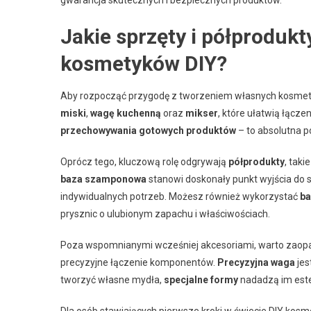
gwarancja skutecznych i bezpiecznych produktów.
Jakie sprzęty i półprodukt
kosmetyków DIY?
Aby rozpocząć przygodę z tworzeniem własnych kosmety
miski
,
wagę kuchenną
oraz
mikser
, które ułatwią łącze
przechowywania gotowych produktów
– to absolutna 
Oprócz tego, kluczową rolę odgrywają
półprodukty
, taki
baza szamponowa
stanowi doskonały punkt wyjścia d
indywidualnych potrzeb. Możesz również wykorzystać
ba
prysznic o ulubionym zapachu i właściwościach.
Poza wspomnianymi wcześniej akcesoriami, warto zaopa
precyzyjne łączenie komponentów.
Precyzyjna waga
jes
tworzyć własne mydła,
specjalne formy
nadadzą im este