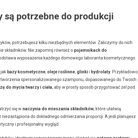
y są potrzebne do produkcji
ków, potrzebujesz kilku niezbędnych elementów. Zaliczymy do nich
nie składników. Nie zapomnij również o
pojemnikach do
podstawa wyposażenia każdego domowego laboranta kosmetycznego.
e jak
bazy kosmetyczne
,
oleje roślinne
,
glinki
i
hydrolaty
. Przykładowo
o stworzenia spersonalizowanego szamponu, dopasowanego do Twoich
zę do mycia twarzy i ciała
, aby w prosty sposób przygotować żel pod
trzyć się w
naczynia do mieszania składników
, które ułatwią
t niezastąpiona do dokładnego odmierzania proporcji. A jeśli planujesz
tyczny i profesjonalny wygląd.