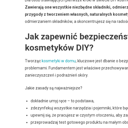
Dla osób stawiających pierwsze kroki w świecie DIY ko
Zawierają one wszystkie niezbędne składniki, odmier
przygody z tworzeniem własnych, naturalnych kosmet
odmierzaniem składników, a skoncentrujesz się na radośc
Jak zapewnić bezpieczeńst
kosmetyków DIY?
Tworząc
kosmetyki w domu
, kluczowe jest dbanie o bezp
problemami. Fundamentem jest właściwe przechowywanie
zanieczyszczeń i podrażnień skóry.
Jakie zasady są najważniejsze?
dokładnie umyj ręce – to podstawa,
zdezynfekuj wszystkie narzędzia i pojemniki, które bę
upewnij się, że pracujesz w czystym otoczeniu, aby 
przeprowadzaj test gotowego produktu na małym obszar