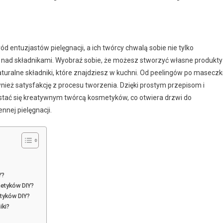
 entuzjastów pielęgnacji, a ich twórcy chwalą sobie nie tylko
lę nad składnikami. Wyobraź sobie, że możesz stworzyć własne produkty
uralne składniki, które znajdziesz w kuchni. Od peelingów po maseczki
nież satysfakcję z procesu tworzenia. Dzięki prostym przepisom i
tać się kreatywnym twórcą kosmetyków, co otwiera drzwi do
nej pielęgnacji.
Y?
metyków DIY?
tyków DIY?
iki?