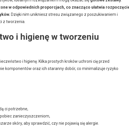
smetyków, idealnym rozwiązaniem mogą okazać się
gotowe zestawy
.
zone w odpowiednich proporcjach, co znacząco ułatwia rozpoczęci
yków.
Dzięki nim unikniesz stresu związanego z poszukiwaniem i
i z tworzenia.
wo i higienę w tworzeniu
ieczeństwo i higienę. Kilka prostych kroków uchroni cię przed
 komponentów oraz ich staranny dobór, co minimalizuje ryzyko
dą ci potrzebne,
zapobiec zanieczyszczeniom,
ze skóry, aby sprawdzić, czy nie pojawią się alergie.