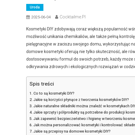
Uroda
Cocktailme.pl
2025-06-04
Kosmetyki DIY zdobywają coraz większą popularność wśród
możliwość unikania chemikaliów, ale także pełną kontro
pielęgnacyjne w zaciszu swojego domu, wykorzystując nat
domowe kosmetyki oferują nie tylko skuteczność, ale rów
dostosowywaniu formuł do swoich potrzeb, każdy może s
odkrywania zdrowych i ekologicznych rozwiązań w codzien
Spis treści
Co to są kosmetyki DIY?
Jakie są korzyści płynące z tworzenia kosmetyków DIY?
Jakie naturalne składniki można znaleźć w kosmetykach DI
Jakie sprzęty i półprodukty są potrzebne do produkcji kos
Jak zapewnić bezpieczeństwo i higienę w tworzeniu kosme
Jak można personalizować kosmetyki i kontrolować składn
Jakie są przepisy na domowe kosmetyki DIY?