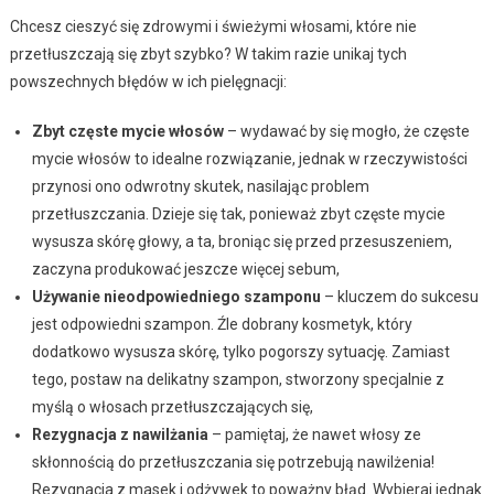
Chcesz cieszyć się zdrowymi i świeżymi włosami, które nie
przetłuszczają się zbyt szybko? W takim razie unikaj tych
powszechnych błędów w ich pielęgnacji:
Zbyt częste mycie włosów
– wydawać by się mogło, że częste
mycie włosów to idealne rozwiązanie, jednak w rzeczywistości
przynosi ono odwrotny skutek, nasilając problem
przetłuszczania. Dzieje się tak, ponieważ zbyt częste mycie
wysusza skórę głowy, a ta, broniąc się przed przesuszeniem,
zaczyna produkować jeszcze więcej sebum,
Używanie nieodpowiedniego szamponu
– kluczem do sukcesu
jest odpowiedni szampon. Źle dobrany kosmetyk, który
dodatkowo wysusza skórę, tylko pogorszy sytuację. Zamiast
tego, postaw na delikatny szampon, stworzony specjalnie z
myślą o włosach przetłuszczających się,
Rezygnacja z nawilżania
– pamiętaj, że nawet włosy ze
skłonnością do przetłuszczania się potrzebują nawilżenia!
Rezygnacja z masek i odżywek to poważny błąd. Wybieraj jednak