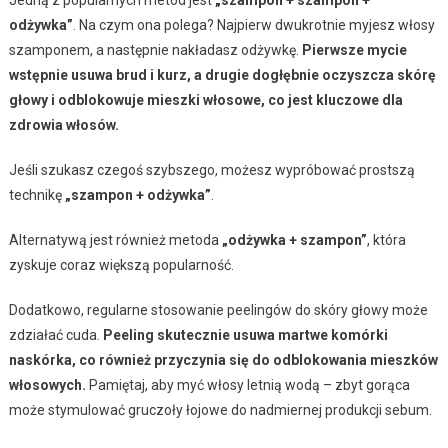
odżywka”
. Na czym ona polega? Najpierw dwukrotnie myjesz włosy
szamponem, a następnie nakładasz odżywkę.
Pierwsze mycie
wstępnie usuwa brud i kurz, a drugie dogłębnie oczyszcza skórę
głowy i odblokowuje mieszki włosowe, co jest kluczowe dla
zdrowia włosów.
Jeśli szukasz czegoś szybszego, możesz wypróbować prostszą
technikę
„szampon + odżywka”
.
Alternatywą jest również metoda
„odżywka + szampon”
, która
zyskuje coraz większą popularność.
Dodatkowo, regularne stosowanie peelingów do skóry głowy może
zdziałać cuda.
Peeling skutecznie usuwa martwe komórki
naskórka, co również przyczynia się do odblokowania mieszków
włosowych.
Pamiętaj, aby myć włosy letnią wodą – zbyt gorąca
może stymulować gruczoły łojowe do nadmiernej produkcji sebum.