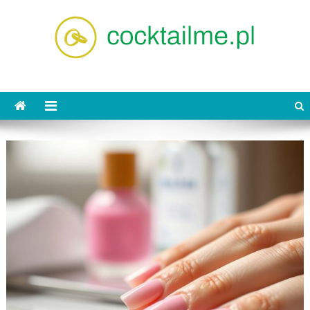
Skip
to
content
cocktailme.pl