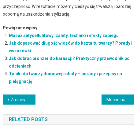
przyczepność. W rezultacie możemy cieszyć się trwalszą i bardziej
odporną na uszkodzenia stylizacją.
Powiązane wpisy:
Masaż antycellulitowy: zalety, techniki i efekty zabiegu
Jak dopasować długość włosów do kształtu twarzy? Porady i
wskazówki
Jak dobrać bronzer do karnacji? Praktyczny przewodnik po
odcieniach
Toniki do twarzy domowej roboty – porady i przepisy na
pielęgnację
Nawigacja
Zmiany skórne związane z wiekiem: przyczyny, objawy i pielęgnacja
Mocno nawilżająca maska do włosów – jak ją stosować i jakie ma korzyści?
wpisu
RELATED POSTS