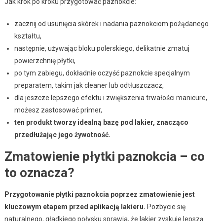
Jak krok po kroku przygotować paznokcie:
zacznij od usunięcia skórek i nadania paznokciom pożądanego
kształtu,
następnie, używając bloku polerskiego, delikatnie zmatuj
powierzchnię płytki,
po tym zabiegu, dokładnie oczyść paznokcie specjalnym
preparatem, takim jak cleaner lub odtłuszczacz,
dla jeszcze lepszego efektu i zwiększenia trwałości manicure,
możesz zastosować primer,
ten produkt tworzy idealną bazę pod lakier, znacząco
przedłużając jego żywotność.
Zmatowienie płytki paznokcia – co
to oznacza?
Przygotowanie płytki paznokcia poprzez zmatowienie jest
kluczowym etapem przed aplikacją lakieru.
Pozbycie się
naturalnego, gładkiego połysku sprawia, że lakier zyskuje lepszą