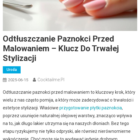
Odtłuszczanie Paznokci Przed
Malowaniem – Klucz Do Trwałej
Stylizacji
Uroda
Cocktailme.pl
2025-06-15
Odtłuszczanie paznokci przed malowaniem to kluczowy krok, który
wielu z nas często pomija, a który może zadecydować o trwałości i
estetyce stylizacji. Właściwe
przygotowanie płytki paznokcia
,
poprzez usunięcie naturalnej olejowej warstwy, znacząco wpływa
na to, jak długo lakier utrzyma się na naszych dłoniach. Bez tego
etapu ryzykujemy nie tylko odpryski, ale również nierównomierne
wykończenie. Choć może się to wydawać jedynie drobnym