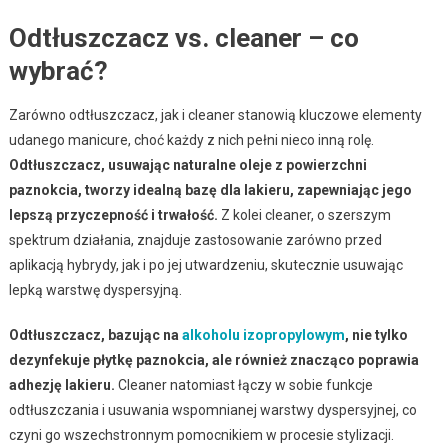
Odtłuszczacz vs. cleaner – co
wybrać?
Zarówno odtłuszczacz, jak i cleaner stanowią kluczowe elementy
udanego manicure, choć każdy z nich pełni nieco inną rolę.
Odtłuszczacz, usuwając naturalne oleje z powierzchni
paznokcia, tworzy idealną bazę dla lakieru, zapewniając jego
lepszą przyczepność i trwałość.
Z kolei cleaner, o szerszym
spektrum działania, znajduje zastosowanie zarówno przed
aplikacją hybrydy, jak i po jej utwardzeniu, skutecznie usuwając
lepką warstwę dyspersyjną.
Odtłuszczacz, bazując na
alkoholu izopropylowym
, nie tylko
dezynfekuje płytkę paznokcia, ale również znacząco poprawia
adhezję lakieru.
Cleaner natomiast łączy w sobie funkcje
odtłuszczania i usuwania wspomnianej warstwy dyspersyjnej, co
czyni go wszechstronnym pomocnikiem w procesie stylizacji.