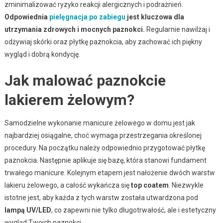
zminimalizować ryzyko reakcji alergicznych i podrażnień.
Odpowiednia
pielęgnacja po zabiegu
jest kluczowa dla
utrzymania zdrowych i mocnych paznokci.
Regularnie nawilżaj i
odżywiaj skórki oraz płytkę paznokcia, aby zachować ich piękny
wygląd i dobrą kondycję.
Jak malować paznokcie
lakierem żelowym?
Samodzielne wykonanie manicure żelowego w domu jest jak
najbardziej osiągalne, choć wymaga przestrzegania określonej
procedury. Na początku należy odpowiednio przygotować płytkę
paznokcia. Następnie aplikuje się bazę, która stanowi fundament
trwałego manicure. Kolejnym etapem jest nałożenie dwóch warstw
lakieru żelowego, a całość wykańcza się
top coatem
. Niezwykle
istotne jest, aby każda z tych warstw została utwardzona pod
lampą UV/LED
, co zapewni nie tylko długotrwałość, ale i estetyczny
wygląd Twoich paznokci.