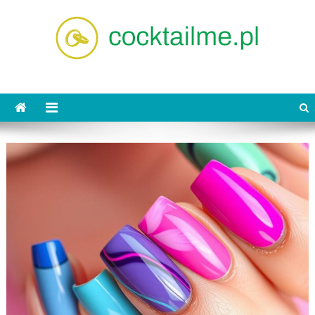
Skip
to
content
cocktailme.pl