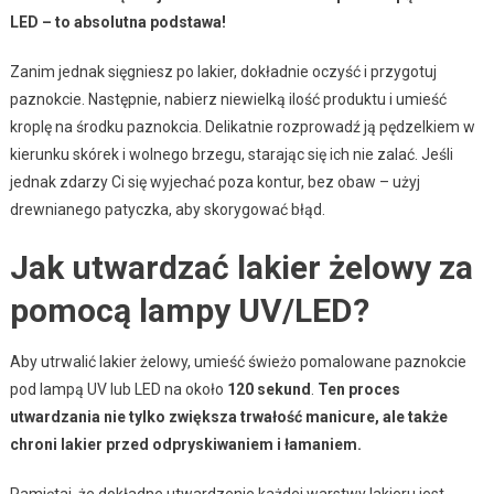
LED – to absolutna podstawa!
Zanim jednak sięgniesz po lakier, dokładnie oczyść i przygotuj
paznokcie. Następnie, nabierz niewielką ilość produktu i umieść
kroplę na środku paznokcia. Delikatnie rozprowadź ją pędzelkiem w
kierunku skórek i wolnego brzegu, starając się ich nie zalać. Jeśli
jednak zdarzy Ci się wyjechać poza kontur, bez obaw – użyj
drewnianego patyczka, aby skorygować błąd.
Jak utwardzać lakier żelowy za
pomocą lampy UV/LED?
Aby utrwalić lakier żelowy, umieść świeżo pomalowane paznokcie
pod lampą UV lub LED na około
120 sekund
.
Ten proces
utwardzania nie tylko zwiększa trwałość manicure, ale także
chroni lakier przed odpryskiwaniem i łamaniem.
Pamiętaj, że dokładne utwardzenie każdej warstwy lakieru jest