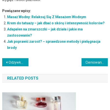
Powiązane wpisy:
Masaż Wodny: Relaksuj Się Z Masażem Wodnym
Krem do tatuaży – jak dbać o skórę i intensywność kolorów?
Adapalen na zmarszczki – jak działa i jakie ma
zastosowanie?
Jak poprawić zarost? – sprawdzone metody i pielęgnacja
brody
Nawigacja
Odżywka do paznokci bez formaldehydu – jakie są jej korzyści?
Cieniowanie włosów półdługich – techniki, korzyści i pielęgnacja
wpisu
RELATED POSTS