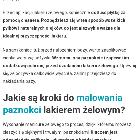
Przed aplikacją lakieru żelowego, koniecznie
odtłuść płytkę za
pomocą cleanera
.
Pozbędziesz się w ten sposób wszelkich
pyłków i naturalnych olejków, co jest niezwykle ważne dla
idealnej przyczepności lakieru.
Na sam koniec, tuż przed nałożeniem bazy, warto zaaplikować
cienką warstwę odżywki.
Wzmocni ona paznokcie i zapewni im
dodatkową ochronę przed działaniem lakieru żelowego.
Upewnij
się, że odżywka całkowicie wyschła, zanim przejdziesz do
nakładania bazy.
Jakie są kroki do
malowania
paznokci
lakierem żelowym?
Wykonanie manicure żelowego to proces, dzięki któremu możesz
cieszyć się pięknymi i trwałymi paznokciami.
Kluczem jest
odpowiednia aplikacja i utwardzanie każdej warstwy.