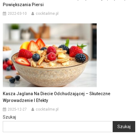
Powiększania Piersi
2022-03-10
cocktailme.pl
Kasza Jaglana Na Diecie Odchudzającej – Skuteczne
Wprowadzenie I Efekty
2025-12-27
cocktailme.pl
Szukaj
Szukaj