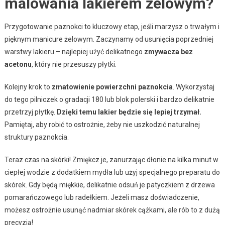
malowania lakierem żelowym?
Przygotowanie paznokci to kluczowy etap, jeśli marzysz o trwałym i
pięknym manicure żelowym. Zaczynamy od usunięcia poprzedniej
warstwy lakieru – najlepiej użyć delikatnego
zmywacza bez
acetonu
, który nie przesuszy płytki.
Kolejny krok to
zmatowienie powierzchni paznokcia
. Wykorzystaj
do tego pilniczek o gradacji 180 lub blok polerski i bardzo delikatnie
przetrzyj płytkę.
Dzięki temu lakier będzie się lepiej trzymał.
Pamiętaj, aby robić to ostrożnie, żeby nie uszkodzić naturalnej
struktury paznokcia.
Teraz czas na skórki! Zmiękcz je, zanurzając dłonie na kilka minut w
ciepłej wodzie z dodatkiem mydła lub użyj specjalnego preparatu do
skórek. Gdy będą miękkie, delikatnie odsuń je patyczkiem z drzewa
pomarańczowego lub radełkiem. Jeżeli masz doświadczenie,
możesz ostrożnie usunąć nadmiar skórek cążkami, ale rób to z dużą
precyzją!