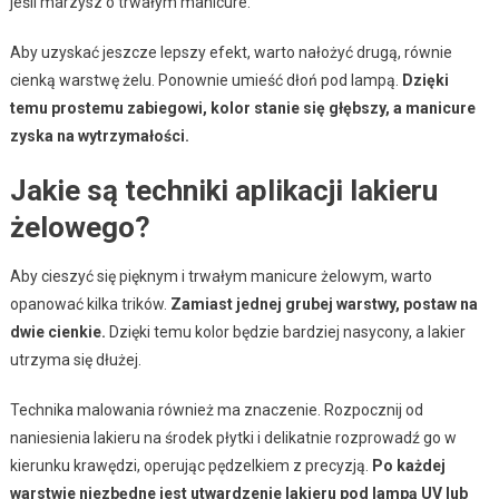
jeśli marzysz o trwałym manicure.
Aby uzyskać jeszcze lepszy efekt, warto nałożyć drugą, równie
cienką warstwę żelu. Ponownie umieść dłoń pod lampą.
Dzięki
temu prostemu zabiegowi, kolor stanie się głębszy, a manicure
zyska na wytrzymałości.
Jakie są techniki aplikacji lakieru
żelowego?
Aby cieszyć się pięknym i trwałym manicure żelowym, warto
opanować kilka trików.
Zamiast jednej grubej warstwy, postaw na
dwie cienkie.
Dzięki temu kolor będzie bardziej nasycony, a lakier
utrzyma się dłużej.
Technika malowania również ma znaczenie. Rozpocznij od
naniesienia lakieru na środek płytki i delikatnie rozprowadź go w
kierunku krawędzi, operując pędzelkiem z precyzją.
Po każdej
warstwie niezbędne jest utwardzenie lakieru pod lampą UV lub