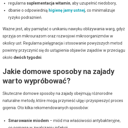
regularna
suplementacja witamin
, aby uzupełnić niedobory,
dbanie o odpowiednią
higienę jamy ustnej
, co minimalizuje
ryzyko podrażnień.
Ważne jest, aby pamiętać o unikaniu nawyku oblizywania warg, gdyż
sprzyja on mikrourazom oraz rozwojowi mikroorganizmów w
okolicy ust. Regularna pielęgnacja i stosowanie powyższych metod
powinny przyczynić się do ustąpienia objawów zajadów w przeciągu
około
dwóch tygodni
.
Jakie domowe sposoby na zajady
warto wypróbować?
Skuteczne domowe sposoby na zajady obejmują różnorodne
naturalne metody, które mogą przynieść ulgę i przyspieszyć proces
gojenia. Oto kilka rekomendowanych sposobów:
Smarowanie miodem
– miód ma właściwości antybakteryjne,
co pomaga w zwalczaniu infekcji.