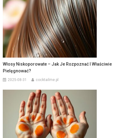
Włosy Niskoporowate – Jak Je Rozpoznać I Właściwie
Pielęgnować?
2025-08-31
cocktailme.pl