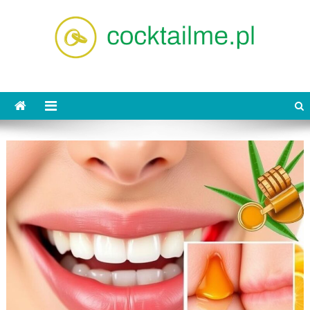
Skip
to
content
cocktailme.pl