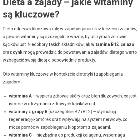
Dieta a zajady – jakie witaminy
są kluczowe?
Dieta odgrywa kluczową rolę w zapobieganiu oraz leczeniu zajadów,
a pewne witaminy są szczególnie ważne, by utrzymać zdrowie
kącików ust. Niedobory takich składników jak
witamina B12
,
żelazo
oraz
cynk
mogą prowadzić do powstawania zajadów, dlatego warto
wzbogacić swoją dietę o odpowiednie produkty.
Oto witaminy kluczowe w kontekście dietetyki i zapobiegania
zajadom:
witamina A
– wspiera zdrowie skóry oraz błon śluzowych, co jest
istotne w utrzymaniu zdrowych kącików ust.
witaminy z grupy B
(szczególnie B2 i B12) – stymulują
regenerację komórek oraz wpływają na system nerwowy, co
może pomóc w zapobieganiu kłopotom z zajadami.
witamina C
– niezbędna do produkcji kolagenu, wspomaga