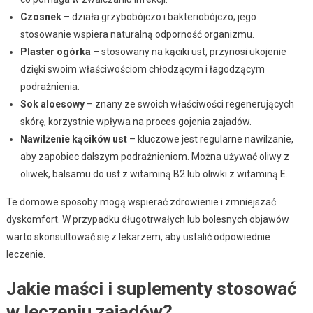
Czosnek
– działa grzybobójczo i bakteriobójczo; jego
stosowanie wspiera naturalną odporność organizmu.
Plaster ogórka
– stosowany na kąciki ust, przynosi ukojenie
dzięki swoim właściwościom chłodzącym i łagodzącym
podrażnienia.
Sok aloesowy
– znany ze swoich właściwości regenerujących
skórę, korzystnie wpływa na proces gojenia zajadów.
Nawilżenie kącików ust
– kluczowe jest regularne nawilżanie,
aby zapobiec dalszym podrażnieniom. Można używać oliwy z
oliwek, balsamu do ust z witaminą B2 lub oliwki z witaminą E.
Te domowe sposoby mogą wspierać zdrowienie i zmniejszać
dyskomfort. W przypadku długotrwałych lub bolesnych objawów
warto skonsultować się z lekarzem, aby ustalić odpowiednie
leczenie.
Jakie maści i suplementy stosować
w leczeniu zajadów?