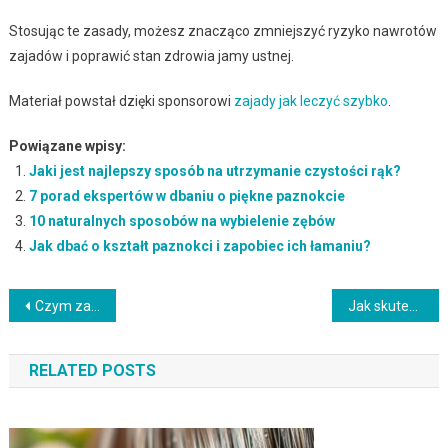
Stosując te zasady, możesz znacząco zmniejszyć ryzyko nawrotów
zajadów i poprawić stan zdrowia jamy ustnej.
Materiał powstał dzięki sponsorowi
zajady jak leczyć szybko
.
Powiązane wpisy:
Jaki jest najlepszy sposób na utrzymanie czystości rąk?
7 porad ekspertów w dbaniu o piękne paznokcie
10 naturalnych sposobów na wybielenie zębów
Jak dbać o kształt paznokci i zapobiec ich łamaniu?
Nawigacja
Czym zastąpić glicerynę w kosmetykach? Poznaj alternatywy nawilżające
Jak skutecznie myć twarz? Przewodnik do zdrowej skóry
wpisu
RELATED POSTS