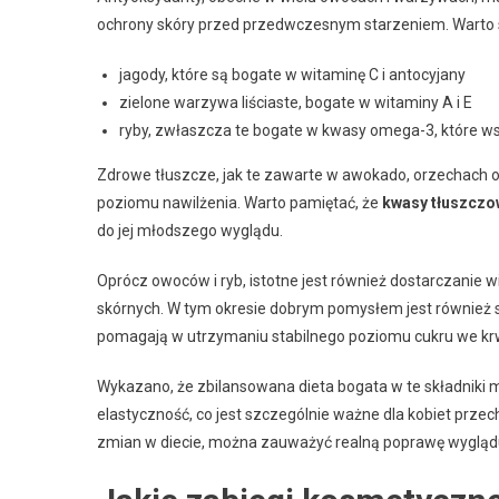
ochrony skóry przed przedwczesnym starzeniem. Warto si
jagody, które są bogate w witaminę C i antocyjany
zielone warzywa liściaste, bogate w witaminy A i E
ryby, zwłaszcza te bogate w kwasy omega-3, które wsp
Zdrowe tłuszcze, jak te zawarte w awokado, orzechach o
poziomu nawilżenia. Warto pamiętać, że
kwasy tłuszcz
do jej młodszego wyglądu.
Oprócz owoców i ryb, istotne jest również dostarczanie w
skórnych. W tym okresie dobrym pomysłem jest również
pomagają w utrzymaniu stabilnego poziomu cukru we krw
Wykazano, że zbilansowana dieta bogata w te składniki mo
elastyczność, co jest szczególnie ważne dla kobiet pr
zmian w diecie, można zauważyć realną poprawę wyglądu s