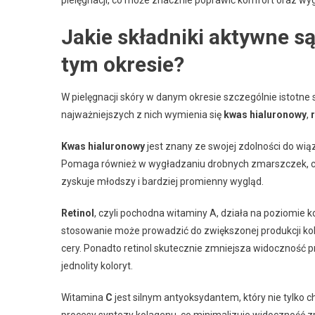
Jakie składniki aktywne są
tym okresie?
W pielęgnacji skóry w danym okresie szczególnie istotne 
najważniejszych z nich wymienia się
kwas hialuronowy
,
Kwas hialuronowy
jest znany ze swojej zdolności do wiąz
Pomaga również w wygładzaniu drobnych zmarszczek, co j
zyskuje młodszy i bardziej promienny wygląd.
Retinol
, czyli pochodna witaminy A, działa na poziomie
stosowanie może prowadzić do zwiększonej produkcji kola
cery. Ponadto retinol skutecznie zmniejsza widoczność p
jednolity koloryt.
Witamina
C
jest silnym antyoksydantem, który nie tylko c
procesy syntezy kolagenu, co minimalizuje widoczność z