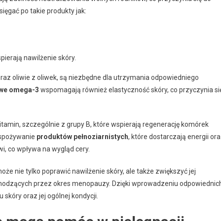
ęgać po takie produkty jak:
ierają nawilżenie skóry.
raz oliwie z oliwek, są niezbędne dla utrzymania odpowiedniego
owe omega-3
wspomagają również elastyczność skóry, co przyczynia si
itamin, szczególnie z grupy B, które wspierają regenerację komórek
 spożywanie
produktów pełnoziarnistych
, które dostarczają energii or
i, co wpływa na wygląd cery.
że nie tylko poprawić nawilżenie skóry, ale także zwiększyć jej
zechodzących przez okres menopauzy. Dzięki wprowadzeniu odpowiednic
kóry oraz jej ogólnej kondycji.