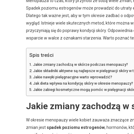
Menopauza to czas, który przynosi ze sobą wiele zmian, n
Spadek poziomu estrogenów może prowadzić do utraty ela
Dlatego tak ważne jest, aby w tym okresie zadbać o odp
wygląd. Istnieje wiele skutecznych metod, które można w
przyczyniają się do poprawy kondycji skóry. Odpowiedni
wsparcie w walce z oznakami starzenia. Warto poznać te ta
Spis treści
Jakie zmiany zachodzą w skórze podczas menopauzy?
Jakie składniki aktywne są najlepsze w pielęgnacji skóry w 
Jakie nawyki pielęgnacyjne warto wprowadzić?
Jak dieta wpływa na kondycję skóry w okresie menopauzy?
Jakie zabiegi kosmetyczne mogą pomóc w pielęgnacji skó
Jakie zmiany zachodzą w
W okresie menopauzy wiele kobiet zauważa znaczące zm
zmian jest
spadek poziomu estrogenów
, hormonów, kt