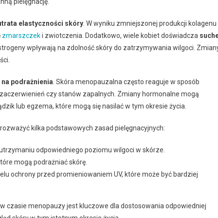
nną pielęgnację.
utrata elastyczności skóry
. W wyniku zmniejszonej produkcji kolagenu
ę
zmarszczek
i zwiotczenia. Dodatkowo, wiele kobiet doświadcza
suche
strogeny wpływają na zdolność skóry do zatrzymywania wilgoci. Zmian
ci.
 na podrażnienia
. Skóra menopauzalna często reaguje w sposób
o zaczerwienień czy stanów zapalnych. Zmiany hormonalne mogą
ądzik lub egzema, które mogą się nasilać w tym okresie życia.
 rozważyć kilka podstawowych zasad pielęgnacyjnych:
 utrzymaniu odpowiedniego poziomu wilgoci w skórze.
które mogą podrażniać skórę.
elu ochrony przed promieniowaniem UV, które może być bardziej
w czasie menopauzy jest kluczowe dla dostosowania odpowiedniej
ląd skóry w tym istotnym okresie życia.