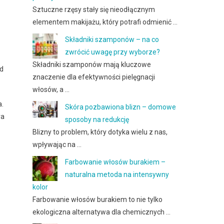
Sztuczne rzęsy stały się nieodłącznym
elementem makijażu, który potrafi odmienić …
Składniki szamponów – na co
zwrócić uwagę przy wyborze?
Składniki szamponów mają kluczowe
ód
znaczenie dla efektywności pielęgnacji
włosów, a …
a.
Skóra pozbawiona blizn – domowe
ra
sposoby na redukcję
Blizny to problem, który dotyka wielu z nas,
wpływając na …
Farbowanie włosów burakiem –
naturalna metoda na intensywny
kolor
Farbowanie włosów burakiem to nie tylko
ekologiczna alternatywa dla chemicznych …