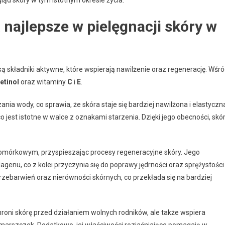
 najlepsze w pielęgnacji skóry w
są składniki aktywne, które wspierają nawilżenie oraz regenerację. Wśr
retinol
oraz witaminy
C
i
E
.
ania wody, co sprawia, że skóra staje się bardziej nawilżona i elastyczn
est istotne w walce z oznakami starzenia. Dzięki jego obecności, skó
 komórkowym, przyspieszając procesy regeneracyjne skóry. Jego
genu, co z kolei przyczynia się do poprawy jędrności oraz sprężystości
rzebarwień oraz nierówności skórnych, co przekłada się na bardziej
hroni skórę przed działaniem wolnych rodników, ale także wspiera
marszczek. Dodatkowo, jej właściwości rozjaśniające pomagają w