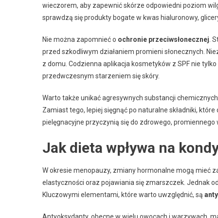
wieczorem, aby zapewnić skórze odpowiedni poziom wilgoc
sprawdzą się produkty bogate w kwas hialuronowy, glicer
Nie można zapomnieć o
ochronie przeciwsłonecznej
. 
przed szkodliwym działaniem promieni słonecznych. Niez
z domu. Codzienna aplikacja kosmetyków z SPF nie tylk
przedwczesnym starzeniem się skóry.
Warto także unikać agresywnych substancji chemicznych
Zamiast tego, lepiej sięgnąć po naturalne składniki, które
pielęgnacyjne przyczynią się do zdrowego, promiennego w
Jak dieta wpływa na kond
W okresie menopauzy, zmiany hormonalne mogą mieć zauw
elastyczności oraz pojawiania się zmarszczek. Jednak o
Kluczowymi elementami, które warto uwzględnić, są
ant
Antyoksydanty, obecne w wielu owocach i warzywach, maj