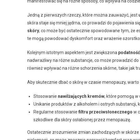
manifestować się na różne sposoby, co wpływa na codzie
Jedną z pierwszych rzeczy, które można zauważyć, jest
skóra staje się mniej jędrna, co prowadzi do pojawienia si
skóry
, co może być ostatecznie spowodowane tym, że e
te mogą powodować dyskomfort oraz wrażenie szorstkoś
Kolejnym istotnym aspektem jest zwiększona
podatność
nadwrażliwy na różne substancje, co może prowadzić d
również wpływać na różne schorzenia skórne, takie jak tr
Aby skutecznie dbać o skórę w czasie menopauzy, warto
Stosowanie
nawilżających kremów
, które pomogą w
Unikanie produktów z alkoholem i ostrych substancji, 
Regularne stosowanie
filtru przeciwsłonecznego
w c
szkodliwe dla skóry osłabionej przez menopauzę.
Ostatecznie zrozumienie zmian zachodzących w skórze 
pielęgnacji, co może znacznie poprawić komfort oraz wyg