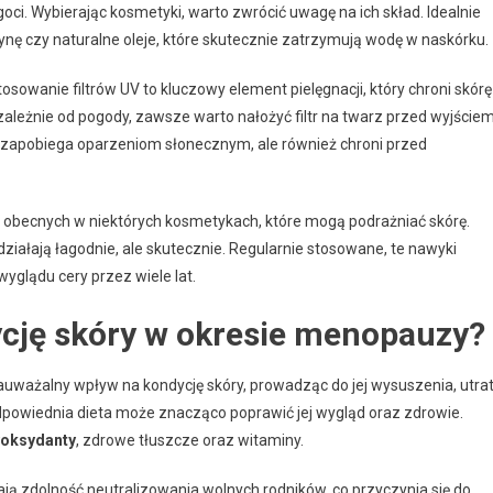
i. Wybierając kosmetyki, warto zwrócić uwagę na ich skład. Idealnie
ynę czy naturalne oleje, które skutecznie zatrzymują wodę w naskórku.
Stosowanie filtrów UV to kluczowy element pielęgnacji, który chroni skórę
ależnie od pogody, zawsze warto nałożyć filtr na twarz przed wyjście
o zapobiega oparzeniom słonecznym, ale również chroni przed
 obecnych w niektórych kosmetykach, które mogą podrażniać skórę.
 działają łagodnie, ale skutecznie. Regularnie stosowane, te nawyki
yglądu cery przez wiele lat.
ycję skóry w okresie menopauzy?
ażalny wpływ na kondycję skóry, prowadząc do jej wysuszenia, utra
dpowiednia dieta może znacząco poprawić jej wygląd oraz zdrowie.
yoksydanty
, zdrowe tłuszcze oraz witaminy.
ą zdolność neutralizowania wolnych rodników, co przyczynia się do