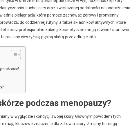
ie tylko w sferze emocjonalnej, ale także w wyglądzie naszej skóry.
styczności, suchej cery oraz zwiększonej podatności na podrażnienia
owiednią pielęgnację, która pomoże zachować zdrowy i promienny
prowadzić do codziennej rutyny, a także składników aktywnych, które
a dieta oraz profesjonalne zabiegi kosmetyczne mogą również stanowić
jniki, aby cieszyć się piękną skórą przez długie lata.
tym okresie?
ry?
 skórze podczas menopauzy?
iany w wyglądzie i kondycji swojej skóry. Głównym powodem tych
óre mają kluczowe znaczenie dla zdrowia skóry. Zmiany te mogą