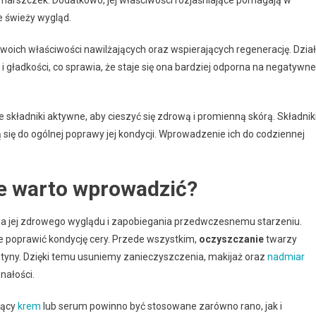
e świeży wygląd.
swoich właściwości nawilżających oraz wspierających regenerację. Dzia
i gładkości, co sprawia, że staje się ona bardziej odporna na negatywne
składniki aktywne, aby cieszyć się zdrową i promienną skórą. Składnik
ją się do ogólnej poprawy jej kondycji. Wprowadzenie ich do codziennej
ne warto wprowadzić?
nia jej zdrowego wyglądu i zapobiegania przedwczesnemu starzeniu.
poprawić kondycję cery. Przede wszystkim,
oczyszczanie
twarzy
tyny. Dzięki temu usuniemy zanieczyszczenia, makijaż oraz
nadmiar
nałości.
jący
krem
lub serum powinno być stosowane zarówno rano, jak i