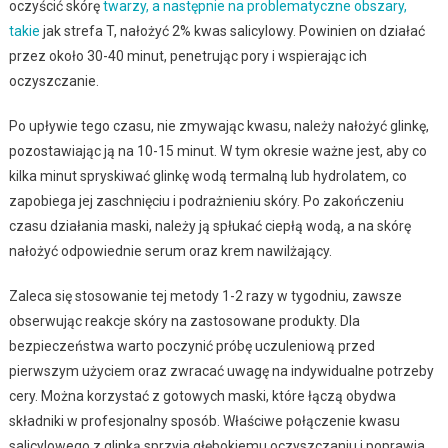
oczyścić skórę
twarzy, a następnie na problematyczne obszary,
takie
jak strefa T, nałożyć 2% kwas salicylowy. Powinien on działać
przez około 30-40 minut, penetrując pory i wspierając ich
oczyszczanie.
Po upływie tego czasu, nie zmywając kwasu, należy nałożyć glinkę,
pozostawiając ją na 10-15 minut. W tym okresie ważne jest, aby co
kilka minut spryskiwać glinkę wodą termalną lub hydrolatem, co
zapobiega jej zaschnięciu i podrażnieniu skóry. Po zakończeniu
czasu działania maski, należy ją spłukać ciepłą wodą, a na skórę
nałożyć odpowiednie serum oraz krem nawilżający.
Zaleca się stosowanie tej metody 1-2 razy w tygodniu, zawsze
obserwując reakcje skóry na zastosowane produkty. Dla
bezpieczeństwa warto poczynić próbę uczuleniową przed
pierwszym użyciem oraz zwracać uwagę na indywidualne potrzeby
cery. Można korzystać z gotowych maski, które łączą obydwa
składniki w profesjonalny sposób. Właściwe połączenie kwasu
salicylowego z glinką sprzyja głębokiemu oczyszczaniu i poprawia