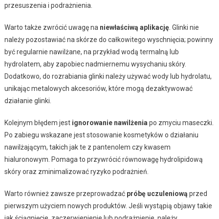
przesuszenia i podrażnienia.
Warto także zwrócić uwagę na
niewłaściwą aplikację
. Glinki nie
należy pozostawiać na skórze do całkowitego wyschnięcia; powinny
być regularnie nawilżane, na przykład wodą termalną lub
hydrolatem, aby zapobiec nadmiernemu wysychaniu skóry.
Dodatkowo, do rozrabiania glinki należy używać wody lub hydrolatu,
unikając metalowych akcesoriów, które mogą dezaktywować
działanie glinki.
Kolejnym błędem jest
ignorowanie nawilżenia
po zmyciu maseczki.
Po zabiegu wskazane jest stosowanie kosmetyków o działaniu
nawilżającym, takich jak te z pantenolem czy kwasem
hialuronowym. Pomaga to przywrócić równowagę hydrolipidową
skóry oraz zminimalizować ryzyko podrażnień.
Warto również zawsze przeprowadzać
próbę uczuleniową
przed
pierwszym użyciem nowych produktów. Jeśli wystąpią objawy takie
jak ściągnięcie, zaczerwienienie lub podrażnienie, należy