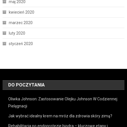
maj 2020
kwiecień 2020
marzec 2020
luty 2020
styczeń 2020
DO POCZYTANIA
Oliwka Johnson: Zastosowanie Olejku Johnson W Codziennej
Pielęgnacji
Jak wybrać idealny krem na mróz dla zdrowia skóry zimą?
Rehabilitacja po endoprotezie biodra – kluczowe etapy i