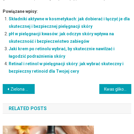
Powiązane wpisy:
Składniki aktywne w kosmetykach: jak dobierać i łączyć je dla
skutecznej i bezpiecznej pielęgnacji skóry
pH w pielęgnacji kwasów: jak odczyn skóry wpływa na
skuteczność i bezpieczeństwo zabiegów
Jaki krem po retinolu wybrać, by skutecznie nawilżać i
łagodzić podrażnienia skóry
Retinal i retinol w pielęgnacji skóry: jak wybrać skuteczny i
bezpieczny retinoid dla Twojej cery
Nawigacja
Zielona herbata na twarz: jak wykorzystać jej właściwości dla różnych typów cery i uniknąć błędów w pielęgnacji
Kwas glikolowy w pielęgnacji cery z przebarwieniami: działanie, stężenia i bezpieczne łączenie składników
wpisu
RELATED POSTS