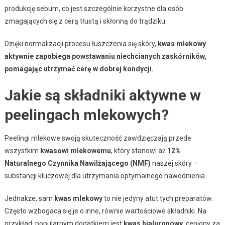
produkcję sebum, co jest szczególnie korzystne dla osób
zmagających się z cerą tłustą i skłonną do trądziku.
Dzięki normalizacji procesu łuszczenia się skóry,
kwas mlekowy
aktywnie zapobiega powstawaniu niechcianych zaskórników,
pomagając utrzymać cerę w dobrej kondycji.
Jakie są składniki aktywne w
peelingach mlekowych?
Peelingi mlekowe swoją skuteczność zawdzięczają przede
wszystkim
kwasowi mlekowemu
, który stanowi aż
12%
Naturalnego Czynnika Nawilżającego (NMF)
naszej skóry –
substancji kluczowej dla utrzymania optymalnego nawodnienia.
Jednakże, sam
kwas mlekowy
to nie jedyny atut tych preparatów.
Często wzbogaca się je o inne, równie wartościowe składniki. Na
przykład, popularnym dodatkiem jest
kwas hialuronowy
, ceniony za