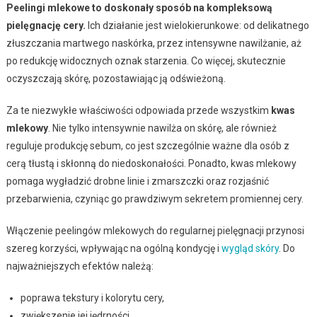
Peelingi mlekowe to doskonały sposób na kompleksową
pielęgnację cery.
Ich działanie jest wielokierunkowe: od delikatnego
złuszczania martwego naskórka, przez intensywne nawilżanie, aż
po redukcję widocznych oznak starzenia. Co więcej, skutecznie
oczyszczają skórę, pozostawiając ją odświeżoną.
Za te niezwykłe właściwości odpowiada przede wszystkim
kwas
mlekowy
. Nie tylko intensywnie nawilża on skórę, ale również
reguluje produkcję sebum, co jest szczególnie ważne dla osób z
cerą tłustą i skłonną do niedoskonałości. Ponadto, kwas mlekowy
pomaga wygładzić drobne linie i zmarszczki oraz rozjaśnić
przebarwienia, czyniąc go prawdziwym sekretem promiennej cery.
Włączenie peelingów mlekowych do regularnej pielęgnacji przynosi
szereg korzyści, wpływając na ogólną kondycję i
wygląd skóry
. Do
najważniejszych efektów należą:
poprawa tekstury i kolorytu cery,
zwiększenie jej jędrności,