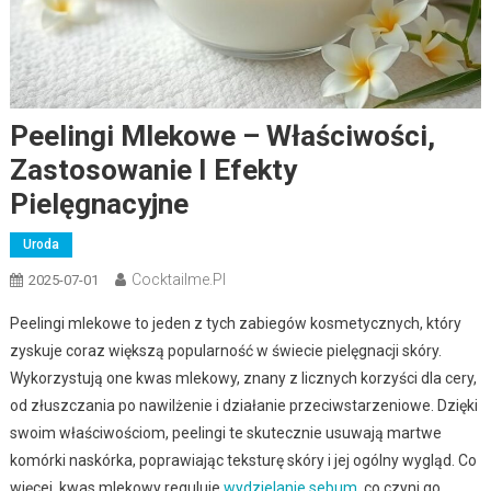
Peelingi Mlekowe – Właściwości,
Zastosowanie I Efekty
Pielęgnacyjne
Uroda
Cocktailme.pl
2025-07-01
Peelingi mlekowe to jeden z tych zabiegów kosmetycznych, który
zyskuje coraz większą popularność w świecie pielęgnacji skóry.
Wykorzystują one kwas mlekowy, znany z licznych korzyści dla cery,
od złuszczania po nawilżenie i działanie przeciwstarzeniowe. Dzięki
swoim właściwościom, peelingi te skutecznie usuwają martwe
komórki naskórka, poprawiając teksturę skóry i jej ogólny wygląd. Co
więcej, kwas mlekowy reguluje
wydzielanie sebum
, co czyni go