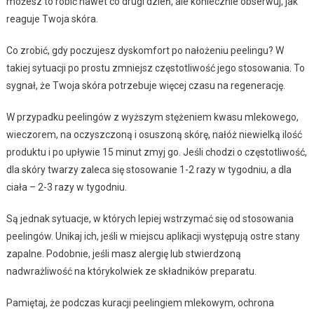
możesz to robić nawet co drugi dzień, ale koniecznie obserwuj, jak
reaguje Twoja skóra.
Co zrobić, gdy poczujesz dyskomfort po nałożeniu peelingu? W
takiej sytuacji po prostu zmniejsz częstotliwość jego stosowania. To
sygnał, że Twoja skóra potrzebuje więcej czasu na regenerację.
W przypadku peelingów z wyższym stężeniem kwasu mlekowego,
wieczorem, na oczyszczoną i osuszoną skórę, nałóż niewielką ilość
produktu i po upływie 15 minut zmyj go. Jeśli chodzi o częstotliwość,
dla skóry twarzy zaleca się stosowanie 1-2 razy w tygodniu, a dla
ciała – 2-3 razy w tygodniu.
Są jednak sytuacje, w których lepiej wstrzymać się od stosowania
peelingów. Unikaj ich, jeśli w miejscu aplikacji występują ostre stany
zapalne. Podobnie, jeśli masz alergię lub stwierdzoną
nadwrażliwość na którykolwiek ze składników preparatu.
Pamiętaj, że podczas kuracji peelingiem mlekowym, ochrona