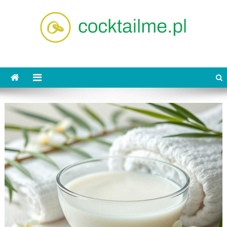
Skip
to
content
cocktailme.pl