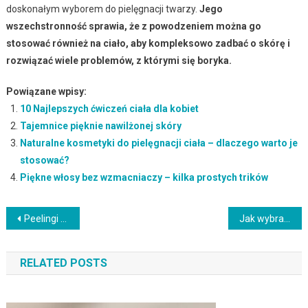
doskonałym wyborem do pielęgnacji twarzy.
Jego
wszechstronność sprawia, że z powodzeniem można go
stosować również na ciało, aby kompleksowo zadbać o skórę i
rozwiązać wiele problemów, z którymi się boryka.
Powiązane wpisy:
10 Najlepszych ćwiczeń ciała dla kobiet
Tajemnice pięknie nawilżonej skóry
Naturalne kosmetyki do pielęgnacji ciała – dlaczego warto je
stosować?
Piękne włosy bez wzmacniaczy – kilka prostych trików
Nawigacja
Peelingi migdałowe – skutki, zastosowanie i przygotowanie do zabiegu
Jak wybrać idealny kolor włosów do karnacji i oczu?
wpisu
RELATED POSTS