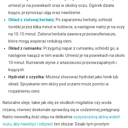
umieść je na powiekach oraz w okolicy oczu. Ogórek działa
kojąco, przynosząc ulgę oraz nawilżenie.
Okład z zielonej herbaty
:
Po zaparzeniu herbaty, schłodź
torebki przez kilka minut w lodówce, a następnie nałóż je na oczy
na 10-15 minut. Zielona herbata zawiera przeciwutleniacze,
które mogą wspierać redukcję cieni.
Okład z rumianku:
Przygotuj napar z rumianku, schłodź go, a
następnie nasącz w nim waciki. Umieść je na powiekach na około
10 minut. Rumianek słynie z właściwości przeciwzapalnych i
kojących.
Hydrolat z czystka:
Możesz stosować hydrolat jako tonik lub
okład. Spryskanie nim skóry pod oczami może pomóc w
rozjaśnieniu cieni.
Naturalne oleje, takie jak olej ze słodkich migdałów czy woda
różana, również doskonale sprawdzą się w codziennej pielęgnacji.
Nałóż niewielką ilość oleju na delikatnie
oczyszczoną skórę wokół
oczu, aby nawilżyć i odżywić
ten obszar. Dzięki tym prostym