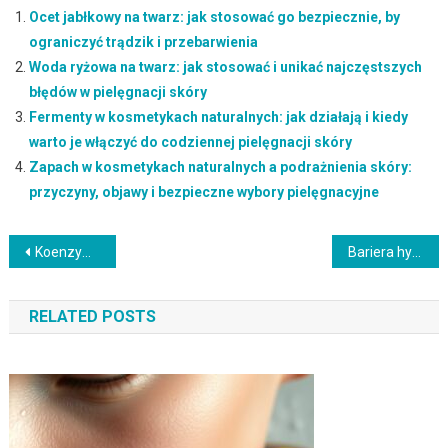
Ocet jabłkowy na twarz: jak stosować go bezpiecznie, by
ograniczyć trądzik i przebarwienia
Woda ryżowa na twarz: jak stosować i unikać najczęstszych
błędów w pielęgnacji skóry
Fermenty w kosmetykach naturalnych: jak działają i kiedy
warto je włączyć do codziennej pielęgnacji skóry
Zapach w kosmetykach naturalnych a podrażnienia skóry:
przyczyny, objawy i bezpieczne wybory pielęgnacyjne
Nawigacja
Koenzym Q10 w pielęgnacji skóry: jak wybrać formę i unikać typowych błędów stosowania
Bariera hydrolipidowa skóry: jak rozpoznać uszkodzenia i skutecznie ją odbudować w codziennej pielęgnacji
wpisu
RELATED POSTS