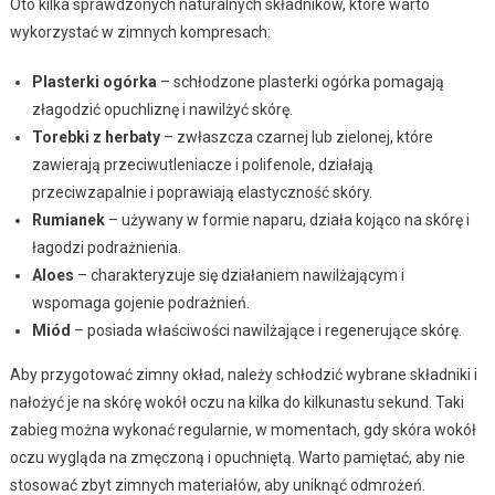
Oto kilka sprawdzonych naturalnych składników, które warto
wykorzystać w zimnych kompresach:
Plasterki ogórka
– schłodzone plasterki ogórka pomagają
złagodzić opuchliznę i nawilżyć skórę.
Torebki z herbaty
– zwłaszcza czarnej lub zielonej, które
zawierają przeciwutleniacze i polifenole, działają
przeciwzapalnie i poprawiają elastyczność skóry.
Rumianek
– używany w formie naparu, działa kojąco na skórę i
łagodzi podrażnienia.
Aloes
– charakteryzuje się działaniem nawilżającym i
wspomaga gojenie podrażnień.
Miód
– posiada właściwości nawilżające i regenerujące skórę.
Aby przygotować zimny okład, należy schłodzić wybrane składniki i
nałożyć je na skórę wokół oczu na kilka do kilkunastu sekund. Taki
zabieg można wykonać regularnie, w momentach, gdy skóra wokół
oczu wygląda na zmęczoną i opuchniętą. Warto pamiętać, aby nie
stosować zbyt zimnych materiałów, aby uniknąć odmrożeń.