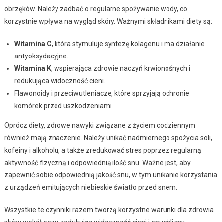
obrzęków. Należy zadbać o regularne spożywanie wody, co
korzystnie wpływa na wygląd skóry. Ważnymi składnikami diety są:
Witamina C
, która stymuluje syntezę kolagenu i ma działanie
antyoksydacyjne.
Witamina K
, wspierająca zdrowie naczyń krwionośnych i
redukująca widoczność cieni.
Flawonoidy i przeciwutleniacze, które sprzyjają ochronie
komórek przed uszkodzeniami.
Oprócz diety, zdrowe nawyki związane z życiem codziennym
również mają znaczenie. Należy unikać nadmiernego spożycia soli,
kofeiny i alkoholu, a także zredukować stres poprzez regularną
aktywność fizyczną i odpowiednią ilość snu. Ważne jest, aby
zapewnić sobie odpowiednią jakość snu, w tym unikanie korzystania
z urządzeń emitujących niebieskie światło przed snem.
Wszystkie te czynniki razem tworzą korzystne warunki dla zdrowia
skóry wokół oczu, redukując widoczność cieni i opuchlizny.