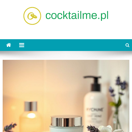
Skip
to
content
cocktailme.pl