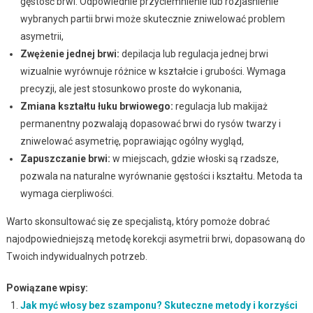
gęstość brwi. Odpowiednie przyciemnienie lub rozjaśnienie
wybranych partii brwi może skutecznie zniwelować problem
asymetrii,
Zwężenie jednej brwi:
depilacja lub regulacja jednej brwi
wizualnie wyrównuje różnice w kształcie i grubości. Wymaga
precyzji, ale jest stosunkowo proste do wykonania,
Zmiana kształtu łuku brwiowego:
regulacja lub makijaż
permanentny pozwalają dopasować brwi do rysów twarzy i
zniwelować asymetrię, poprawiając ogólny wygląd,
Zapuszczanie brwi:
w miejscach, gdzie włoski są rzadsze,
pozwala na naturalne wyrównanie gęstości i kształtu. Metoda ta
wymaga cierpliwości.
Warto skonsultować się ze specjalistą, który pomoże dobrać
najodpowiedniejszą metodę korekcji asymetrii brwi, dopasowaną do
Twoich indywidualnych potrzeb.
Powiązane wpisy:
Jak myć włosy bez szamponu? Skuteczne metody i korzyści