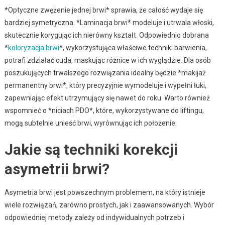
*Optyczne zwężenie jednej brwi* sprawia, że całość wydaje się
bardziej symetryczna. *Laminacja brwi* modeluje i utrwala włoski,
skutecznie korygując ich nierówny kształt. Odpowiednio dobrana
*
koloryzacja brwi
*, wykorzystująca właściwe techniki barwienia,
potrafi zdziałać cuda, maskując różnice w ich wyglądzie. Dla osób
poszukujących trwalszego rozwiązania idealny będzie *makijaż
permanentny brwi*, który precyzyjnie wymodeluje i wypełni łuki,
zapewniając efekt utrzymujący się nawet do roku. Warto również
wspomnieć o *niciach PDO*, które, wykorzystywane do liftingu,
mogą subtelnie unieść brwi, wyrównując ich położenie.
Jakie są techniki korekcji
asymetrii brwi?
Asymetria brwi jest powszechnym problemem, na który istnieje
wiele rozwiązań, zarówno prostych, jak i zaawansowanych. Wybór
odpowiedniej metody zależy od indywidualnych potrzeb i