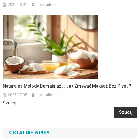
2025-08-01
cocktailme.pl
Naturalne Metody Demakijażu: Jak Zmywać Makijaż Bez Płynu?
2025-07-05
cocktailme.pl
Szukaj
Szukaj
OSTATNIE WPISY