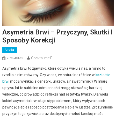
Asymetria Brwi – Przyczyny, Skutki I
Sposoby Korekcji
Uroda
Cocktailme.pl
2025-08-13
Asymetria brwi to zjawisko, które dotyka wielu z nas, a mimo to
rzadko o nim mówimy. Czy wiesz, że naturalne różnice w
kształcie
brwi
mogą wynikać z genetyki, urazów, a nawet mimiki? W miarę
upływu lat te subtelne odmienności mogą stawać się bardziej
widoczne, co prowadzi do refleksji nad estetyką twarzy. Dla wielu
kobiet asymetria brwi staje się problemem, który wpływa na ich
pewność siebie i sposób postrzegania siebie w lustrze. Zrozumienie
przyczyn tego zjawiska oraz dostępnych metod korekcji może