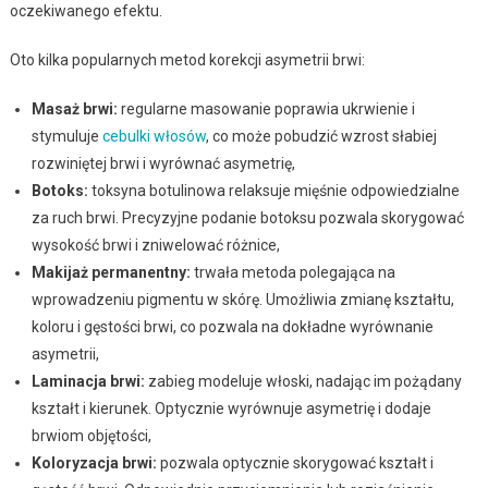
oczekiwanego efektu.
Oto kilka popularnych metod korekcji asymetrii brwi:
Masaż brwi:
regularne masowanie poprawia ukrwienie i
stymuluje
cebulki włosów
, co może pobudzić wzrost słabiej
rozwiniętej brwi i wyrównać asymetrię,
Botoks:
toksyna botulinowa relaksuje mięśnie odpowiedzialne
za ruch brwi. Precyzyjne podanie botoksu pozwala skorygować
wysokość brwi i zniwelować różnice,
Makijaż permanentny:
trwała metoda polegająca na
wprowadzeniu pigmentu w skórę. Umożliwia zmianę kształtu,
koloru i gęstości brwi, co pozwala na dokładne wyrównanie
asymetrii,
Laminacja brwi:
zabieg modeluje włoski, nadając im pożądany
kształt i kierunek. Optycznie wyrównuje asymetrię i dodaje
brwiom objętości,
Koloryzacja brwi:
pozwala optycznie skorygować kształt i