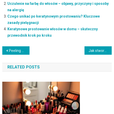
Uczulenie na farbę do włosów – objawy, przyczyny i sposoby
na alergię
Czego unikać po keratynowym prostowaniu? Kluczowe
zasady pielęgnacji
Keratynowe prostowanie włosów w domu – skuteczny
przewodnik krok po kroku
Nawigacja
Peeling z soli morskiej – skuteczność i korzyści dla skóry
Jak stworzyć delikatne fale na włosach – przewodnik krok po kroku
wpisu
RELATED POSTS