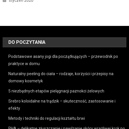
styczeń 2020
DO POCZYTANIA
Podstawowe asany jogi dla początkujących – przewodnik po
praktyce w domu
Naturalny peeling do ciała – rodzaje, korzyści i przepisy na
domowy kosmetyk
5 niezbędnych etapów pielęgnacji paznokci żelowych
Srebro koloidalne na trądzik – skuteczność, zastosowanie i
efekty
Metody i techniki do regulacji kształtu brwi
PHA – delikatne złuszczanie i nawilżanie skóry wrażliwej krok po