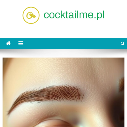
Skip
to
content
cocktailme.pl