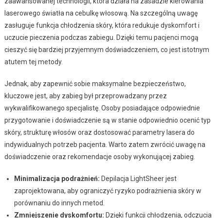
zaawansowanej technologii, która działa na zasadzie kierowania
laserowego światła na cebulkę włosową. Na szczególną uwagę
zasługuje funkcja chłodzenia skóry, która redukuje dyskomfort i
uczucie pieczenia podczas zabiegu. Dzięki temu pacjenci mogą
cieszyć się bardziej przyjemnym doświadczeniem, co jest istotnym
atutem tej metody.
Jednak, aby zapewnić sobie maksymalne bezpieczeństwo,
kluczowe jest, aby zabieg był przeprowadzany przez
wykwalifikowanego specjalistę. Osoby posiadające odpowiednie
przygotowanie i doświadczenie są w stanie odpowiednio ocenić typ
skóry, strukturę włosów oraz dostosować parametry lasera do
indywidualnych potrzeb pacjenta. Warto zatem zwrócić uwagę na
doświadczenie oraz rekomendacje osoby wykonującej zabieg.
Minimalizacja podrażnień:
Depilacja LightSheer jest
zaprojektowana, aby ograniczyć ryzyko podrażnienia skóry w
porównaniu do innych metod.
Zmniejszenie dyskomfortu:
Dzięki funkcji chłodzenia, odczucia