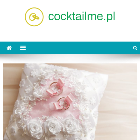
Skip
to
content
cocktailme.pl