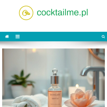
Skip
to
content
cocktailme.pl