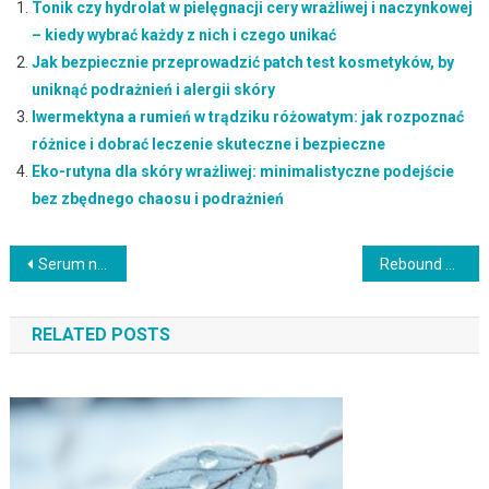
Tonik czy hydrolat w pielęgnacji cery wrażliwej i naczynkowej
– kiedy wybrać każdy z nich i czego unikać
Jak bezpiecznie przeprowadzić patch test kosmetyków, by
uniknąć podrażnień i alergii skóry
Iwermektyna a rumień w trądziku różowatym: jak rozpoznać
różnice i dobrać leczenie skuteczne i bezpieczne
Eko-rutyna dla skóry wrażliwej: minimalistyczne podejście
bez zbędnego chaosu i podrażnień
Nawigacja
Serum nawilżające do twarzy: jak wybrać i stosować, by skóra była gładka i promienna
Rebound hyperpigmentation: przyczyny, ryzyko i bezpieczne strategie pielęgnacji skóry z przebarwieniami
wpisu
RELATED POSTS