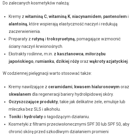
Do zalecanych kosmetyków należą:
Kremy z
witaminą C
,
witaminą K
,
niacynamidem
,
pantenolem
i
alantoiną
, które wspierają elastyczność naczyń i redukują
zaczerwienienia.
Preparaty z
rutyną
i
troksyruetyną
, pomagające wzmocnić
ściany naczyń krwionośnych.
Ekstrakty roślinne, m.in.
z kasztanowca
,
miłorzębu
japońskiego
,
rumianku
,
dzikiej róży
oraz
wąkroty azjatyckiej
.
W codziennej pielęgnacji warto stosować także:
Kremy nawilżające z
ceramidami
,
kwasem hialuronowym
oraz
skwalanem
dla regeneracji bariery hydrolipidowej skóry.
Oczyszczające produkty
, takie jak delikatne żele, emulsje lub
mleczka bez SLS i alkoholu.
Toniki
i
hydrolaty
o łagodzącym działaniu.
Kosmetyki z filtrami przeciwsłonecznymi SPF 30 lub SPF 50, aby
chronić skórę przed szkodliwym działaniem promieni