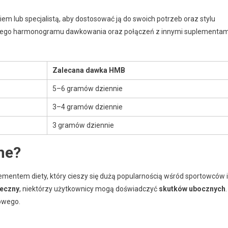
m lub specjalistą, aby dostosować ją do swoich potrzeb oraz stylu
szego harmonogramu dawkowania oraz połączeń z innymi suplementam
.
Zalecana dawka HMB
5–6 gramów dziennie
3–4 gramów dziennie
3 gramów dziennie
ne?
plementem diety, który cieszy się dużą popularnością wśród sportowców i
ieczny
, niektórzy użytkownicy mogą doświadczyć
skutków ubocznych
.
owego.