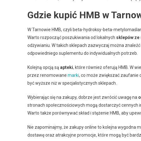
Gdzie kupić HMB w Tarno
W Tarnowie HMB, czyli beta-hydroksy-beta-metylomaślan, 
Warto rozpocząć poszukiwania od lokalnych
sklepów ze
odżywianiu. W takich sklepach zazwyczaj można znaleźć
odpowiedniego suplementu do indywidualnych potrzeb.
Kolejną opcją są
apteki
, które również oferują HMB. W w
przez renomowane
marki
, co może zwiększać zaufanie 
być wyższe niż w specjalistycznych sklepach.
Wybierając się na zakupy, dobrze jest zwrócić uwagę na
o
stronach społecznościowych mogą dostarczyć cennych in
Warto także porównywać skład i stężenie HMB, aby upewn
Nie zapominajmy, że zakupy online to kolejna wygodna 
dostawę oraz atrakcyjne promocje, które mogą być bardzi