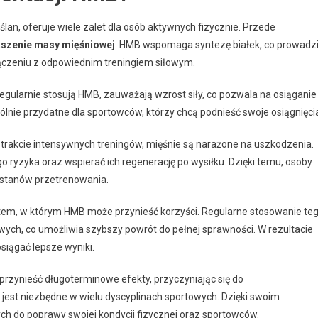
an, oferuje wiele zalet dla osób aktywnych fizycznie. Przede
szenie masy mięśniowej
. HMB wspomaga syntezę białek, co prowadz
ączeniu z odpowiednim treningiem siłowym.
 regularnie stosują HMB, zauważają wzrost siły, co pozwala na osiąganie
nie przydatne dla sportowców, którzy chcą podnieść swoje osiągnięci
 trakcie intensywnych treningów, mięśnie są narażone na uszkodzenia.
yzyka oraz wspierać ich regenerację po wysiłku. Dzięki temu, osoby
i stanów przetrenowania.
tem, w którym HMB może przynieść korzyści. Regularne stosowanie te
ch, co umożliwia szybszy powrót do pełnej sprawności. W rezultacie
siągać lepsze wyniki.
zynieść długoterminowe efekty, przyczyniając się do
est niezbędne w wielu dyscyplinach sportowych. Dzięki swoim
h do poprawy swojej kondycji fizycznej oraz sportowców.