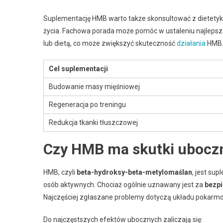
Suplementację HMB warto także skonsultować z dietetykie
życia. Fachowa porada może pomóc w ustaleniu najlep
lub dietą, co może zwiększyć skuteczność
działania
HMB
Cel suplementacji
Budowanie masy mięśniowej
Regeneracja po treningu
Redukcja tkanki tłuszczowej
Czy HMB ma skutki ubocz
HMB, czyli
beta-hydroksy-beta-metylomaślan
, jest su
osób aktywnych. Chociaż ogólnie uznawany jest za
bezp
Najczęściej zgłaszane problemy dotyczą układu pokarm
Do najczęstszych efektów ubocznych zaliczają się: