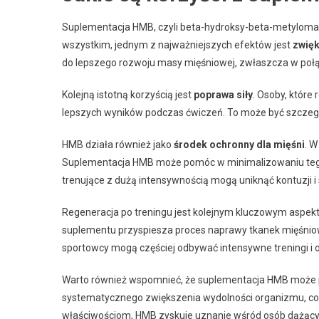
Suplementacja HMB, czyli beta-hydroksy-beta-metylomaśl
wszystkim, jednym z najważniejszych efektów jest
zwięk
do lepszego rozwoju masy mięśniowej, zwłaszcza w poł
Kolejną istotną korzyścią jest
poprawa siły
. Osoby, które
lepszych wyników podczas ćwiczeń. To może być szczegól
HMB działa również jako
środek ochronny dla mięśni
. W
Suplementacja HMB może pomóc w minimalizowaniu tego r
trenujące z dużą intensywnością mogą uniknąć kontuzji 
Regeneracja po treningu jest kolejnym kluczowym aspek
suplementu przyspiesza proces naprawy tkanek mięśniowy
sportowcy mogą częściej odbywać intensywne treningi i o
Warto również wspomnieć, że suplementacja HMB może pr
systematycznego zwiększenia wydolności organizmu, co j
właściwościom, HMB zyskuje uznanie wśród osób dążącyc