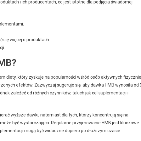
roduktach i ich producentach, co jest istotne dla podjęcia świadomej
plementami.
 się więcej o produktach.
ji.
HMB?
em diety, który zyskuje na popularności wśród osób aktywnych fizycznie
erzonych efektów. Zazwyczaj sugeruje się, aby dawka HMB wynosiła od
nak zależeć od różnych czynników, takich jak cel suplementacji i
ać wyższe dawki, natomiast dla tych, którzy koncentrują się na
wka może być wystarczająca. Regularne przyjmowanie HMB jest kluczowe
suplementacji mogą być widoczne dopiero po dłuższym czasie