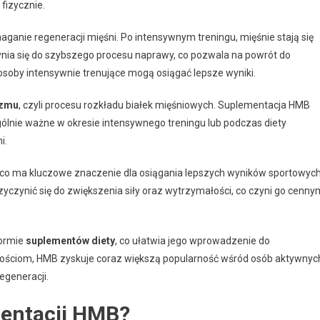
fizycznie.
ganie regeneracji mięśni. Po intensywnym treningu, mięśnie stają się
ia się do szybszego procesu naprawy, co pozwala na powrót do
osoby intensywnie trenujące mogą osiągać lepsze wyniki.
izmu
, czyli procesu rozkładu białek mięśniowych. Suplementacja HMB
lnie ważne w okresie intensywnego treningu lub podczas diety
i.
 co ma kluczowe znaczenie dla osiągania lepszych wyników sportowych
yczynić się do zwiększenia siły oraz wytrzymałości, co czyni go cenny
formie
suplementów diety
, co ułatwia jego wprowadzenie do
ościom, HMB zyskuje coraz większą popularność wśród osób aktywnyc
egeneracji.
mentacji HMB?