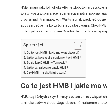
HMB, znany jako β-hydroksy-β-metylobutonian, zyskuje 
właściwości wspierające regenerację mięśni i poprawiaj
programach treningowych. Warto jednak wiedzieć, gdzie 
aby czerpać pełne korzyści z jego stosowania. Choć HMB
potencjalne skutki uboczne. W artykule przedstawimy na
Spis treści
Co to jest HMB i jakie ma właściwości?
Jakie są korzyści z suplementacji HMB?
Gdzie kupić HMB w Tarnowie?
Jakie są zalecane dawki HMB?
Czy HMB ma skutki uboczne?
Co to jest HMB i jakie ma 
HMB, czyli
β-hydroksy-β-metylobutonian
, to związek c
aminokwasów w diecie. Jego obecność ma istotne znacz