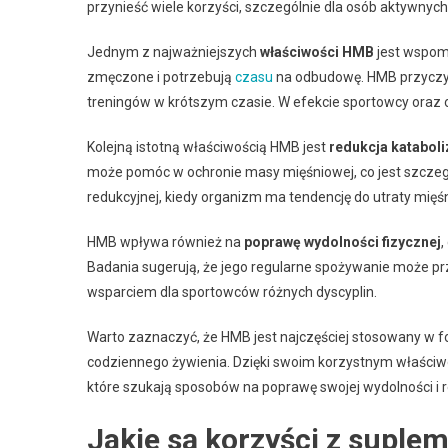
przynieść wiele korzyści, szczególnie dla osób aktywnych 
Jednym z najważniejszych
właściwości HMB
jest wspoma
zmęczone i potrzebują
czasu
na odbudowę. HMB przyczyn
treningów w krótszym czasie. W efekcie sportowcy oraz 
Kolejną istotną właściwością HMB jest
redukcja katabol
może pomóc w ochronie masy mięśniowej, co jest szczegó
redukcyjnej, kiedy organizm ma tendencję do utraty mięśn
HMB wpływa również na
poprawę wydolności fizycznej
,
Badania sugerują, że jego regularne spożywanie może prz
wsparciem dla sportowców różnych dyscyplin.
Warto zaznaczyć, że HMB jest najczęściej stosowany w 
codziennego żywienia. Dzięki swoim korzystnym właściw
które szukają sposobów na poprawę swojej wydolności i r
Jakie są korzyści z suple