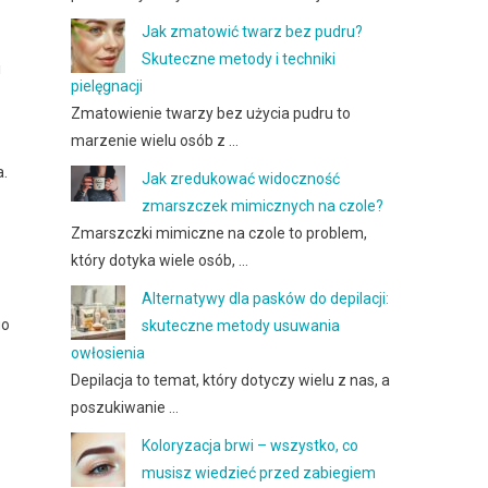
Jak zmatowić twarz bez pudru?
Skuteczne metody i techniki
i
pielęgnacji
Zmatowienie twarzy bez użycia pudru to
marzenie wielu osób z …
a.
Jak zredukować widoczność
zmarszczek mimicznych na czole?
Zmarszczki mimiczne na czole to problem,
który dotyka wiele osób, …
Alternatywy dla pasków do depilacji:
go
skuteczne metody usuwania
owłosienia
Depilacja to temat, który dotyczy wielu z nas, a
poszukiwanie …
Koloryzacja brwi – wszystko, co
musisz wiedzieć przed zabiegiem