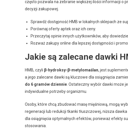
często pozwala na zebranie większej ilości informacji o p
decyzji zakupowej.
Sprawdź dostępność HMB w lokalnych sklepach ze su
Porównaj oferty aptek oraz ich ceny.
Przeczytaj opinie innych użytkowników, aby dowiedzieć
Rozważ zakupy online dla lepszej dostępności i promoc
Jakie są zalecane dawki 
HMB, czyli
β-hydroksy-β-metylomaślan
, jest suplement
a jego zalecane dawki są kluczowe dla osiągnięcia zami
do 6 gramów dziennie
. Ostateczny wybór dawki może jed
indywidualne potrzeby organizmu.
Osoby, które chcą zbudować masę mięśniową, mogą wybier
regeneracji lub redukcji tkanki tłuszczowej, niższa da
dla osiągnięcia optymalnych efektów, ponieważ efekty 
stosowania.