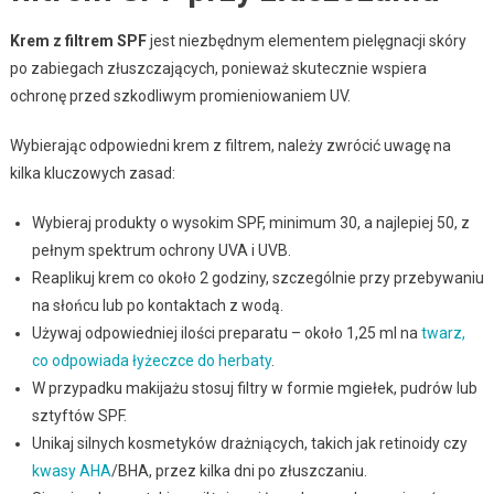
Krem z filtrem SPF
jest niezbędnym elementem pielęgnacji skóry
po zabiegach złuszczających, ponieważ skutecznie wspiera
ochronę przed szkodliwym promieniowaniem UV.
Wybierając odpowiedni krem z filtrem, należy zwrócić uwagę na
kilka kluczowych zasad:
Wybieraj produkty o wysokim SPF, minimum 30, a najlepiej 50, z
pełnym spektrum ochrony UVA i UVB.
Reaplikuj krem co około 2 godziny, szczególnie przy przebywaniu
na słońcu lub po kontaktach z wodą.
Używaj odpowiedniej ilości preparatu – około 1,25 ml na
twarz,
co odpowiada łyżeczce do herbaty
.
W przypadku makijażu stosuj filtry w formie mgiełek, pudrów lub
sztyftów SPF.
Unikaj silnych kosmetyków drażniących, takich jak retinoidy czy
kwasy AHA
/BHA, przez kilka dni po złuszczaniu.