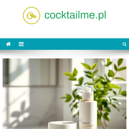
Skip
to
content
cocktailme.pl