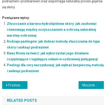
podrażnień i przebarwień oraz wspomaga naturalny proces gojenia
się skóry.
Powiązane wpisy:
Złuszczanie a bariera hydrolipidowa skóry: jak zachować
równowagę między oczyszczaniem a ochroną naturalnej
warstwy ochronnej
Rodzaje peelingów: jak dobrać metodę złuszczania do typu
skóry i uniknąć podrażnień
Kwas fitowy na twarz: jak wykorzystać jego działanie
rozjaśniające i regulujące sebum w codziennej pielęgnacji
Peelingi dla cery naczynkowej: jak wybrać bezpieczną metodę
i uniknąć podrażnień
Nawigacja
Przebarwienia a perfumy i olejki eteryczne: jak unikać fototoksyczności i chronić skórę latem
Mocznik w kosmetyce: kiedy unikać i jak bezpiecznie włączyć go do pielęgnacji skóry
wpisu
RELATED POSTS