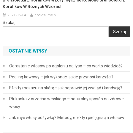
Bransoletka Z Koralików Wzory: Ręcznie Robione Bransoletki Z
Koralików W Różnych Wzorach
2021-05-14
cocktailme.pl
Szukaj
Szukaj
OSTATNIE WPISY
Odrastanie włosów po ogoleniu na łyso – co warto wiedzieć?
Peeling kawowy – jak wykonać i jakie przynosi korzyści?
Efekty masażu na skórę – jak poprawić jej wygląd i kondycję?
Płukanka z orzecha włoskiego – naturalny sposób na zdrowe
włosy
Jak myć włosy odżywką? Metody, efekty i pielęgnacja włosów