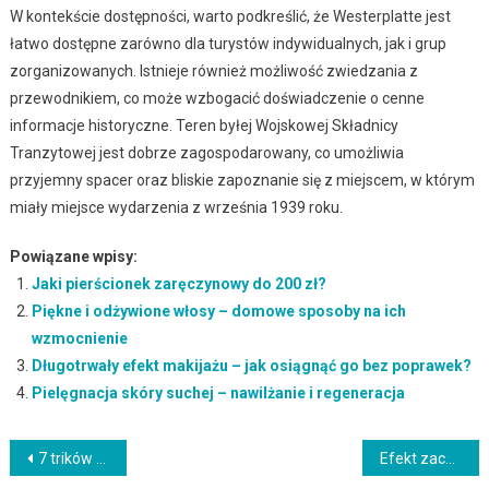
W kontekście dostępności, warto podkreślić, że Westerplatte jest
łatwo dostępne zarówno dla turystów indywidualnych, jak i grup
zorganizowanych. Istnieje również możliwość zwiedzania z
przewodnikiem, co może wzbogacić doświadczenie o cenne
informacje historyczne. Teren byłej Wojskowej Składnicy
Tranzytowej jest dobrze zagospodarowany, co umożliwia
przyjemny spacer oraz bliskie zapoznanie się z miejscem, w którym
miały miejsce wydarzenia z września 1939 roku.
Powiązane wpisy:
Jaki pierścionek zaręczynowy do 200 zł?
Piękne i odżywione włosy – domowe sposoby na ich
wzmocnienie
Długotrwały efekt makijażu – jak osiągnąć go bez poprawek?
Pielęgnacja skóry suchej – nawilżanie i regeneracja
Nawigacja
7 trików na wydłużenie trwałości makijażu
Efekt zachodzącego słońca na twarzy – jak go osiągnąć?