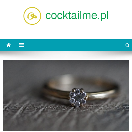
Skip
to
content
cocktailme.pl