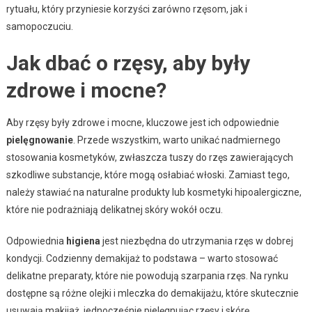
rytuału, który przyniesie korzyści zarówno rzęsom, jak i
samopoczuciu.
Jak dbać o rzęsy, aby były
zdrowe i mocne?
Aby rzęsy były zdrowe i mocne, kluczowe jest ich odpowiednie
pielęgnowanie
. Przede wszystkim, warto unikać nadmiernego
stosowania kosmetyków, zwłaszcza tuszy do rzęs zawierających
szkodliwe substancje, które mogą osłabiać włoski. Zamiast tego,
należy stawiać na naturalne produkty lub kosmetyki hipoalergiczne,
które nie podrażniają delikatnej skóry wokół oczu.
Odpowiednia
higiena
jest niezbędna do utrzymania rzęs w dobrej
kondycji. Codzienny demakijaż to podstawa – warto stosować
delikatne preparaty, które nie powodują szarpania rzęs. Na rynku
dostępne są różne olejki i mleczka do demakijażu, które skutecznie
usuwają makijaż, jednocześnie pielęgnując rzęsy i skórę.