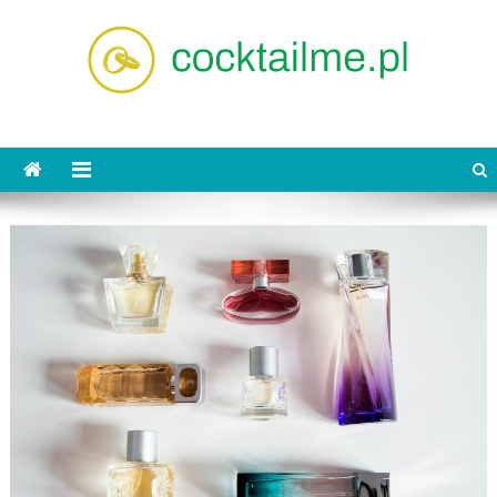
Skip
to
content
cocktailme.pl