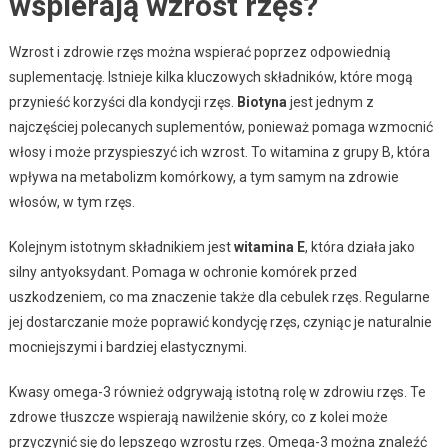
wspierają wzrost rzęs?
Wzrost i zdrowie rzęs można wspierać poprzez odpowiednią
suplementację. Istnieje kilka kluczowych składników, które mogą
przynieść korzyści dla kondycji rzęs.
Biotyna
jest jednym z
najczęściej polecanych suplementów, ponieważ pomaga wzmocnić
włosy i może przyspieszyć ich wzrost. To witamina z grupy B, która
wpływa na metabolizm komórkowy, a tym samym na zdrowie
włosów, w tym rzęs.
Kolejnym istotnym składnikiem jest
witamina E
, która działa jako
silny antyoksydant. Pomaga w ochronie komórek przed
uszkodzeniem, co ma znaczenie także dla cebulek rzęs. Regularne
jej dostarczanie może poprawić kondycję rzęs, czyniąc je naturalnie
mocniejszymi i bardziej elastycznymi.
Kwasy omega-3 również odgrywają istotną rolę w zdrowiu rzęs. Te
zdrowe tłuszcze wspierają nawilżenie skóry, co z kolei może
przyczynić się do lepszego wzrostu rzęs. Omega-3 można znaleźć