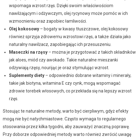
wspomaga wzrost rzęs. Dzięki swoim właściwościom
nawilżającym i odżywczym, olej rycynowy może pomóc w ich
wzmocnieniu oraz zapobiec łamliwości.
Olej kokosowy
– bogaty w kwasy tłuszczowe, olej kokosowy
również sprzyja zdrowemu wzrostowi rzęs, a także działa jako
naturalny nawilżacz, zapobiegając ich przesuszeniu.
Maseczki na rzęsy
– można je przygotować z takich składników
jak aloes, miód czy awokado. Takie naturalne mieszanki
odżywiają rzęsy, nourijąc je oraz stymulując wzrost.
Suplementy diety
– odpowiednio dobrane witaminy i minerały,
takie jak biotyna, witamina E czy cynk, mogą wspomagać
zdrowie torebek włosowych, co przekłada się na lepszy wzrost
rzęs.
Stosując te naturalne metody, warto być cierpliwym, gdyż efekty
mogą nie być natychmiastowe. Często wymaga to regularnego
stosowania przez kilka tygodni, aby zauważyć znaczną poprawę.
Przy doborze odpowiedniej metody warto również zwrócić uwagę