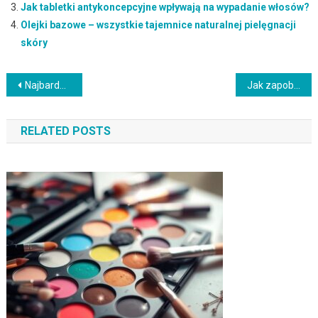
Jak tabletki antykoncepcyjne wpływają na wypadanie włosów?
Olejki bazowe – wszystkie tajemnice naturalnej pielęgnacji
skóry
Nawigacja
Najbardziej Jadowity Wąż Na Świecie: Odkryj Fascynujące Fakty O Najbardziej Jad owitym Wężu
Jak zapobiegać łamliwości paznokci?
wpisu
RELATED POSTS