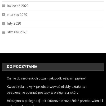
kwiecień 2020
marzec 2020
luty 2020
styczeń 2020
DO POCZYTANIA
Cienie do niebieskich oczu – jak podkreślić ich piękno?
Kwas azelainowy – jak obserwować efekty działania i
bezpiecznie oceniać postępy w pielęgnacji skóry
Arbutyna w pielęgnacji: jak skutecznie rozjaśniać przebarwienia i