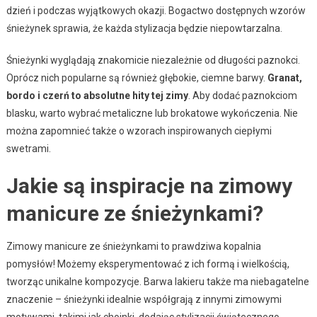
dzień i podczas wyjątkowych okazji. Bogactwo dostępnych wzorów
śnieżynek sprawia, że każda stylizacja będzie niepowtarzalna.
Śnieżynki wyglądają znakomicie niezależnie od długości paznokci.
Oprócz nich popularne są również głębokie, ciemne barwy.
Granat,
bordo i czerń to absolutne hity tej zimy
. Aby dodać paznokciom
blasku, warto wybrać metaliczne lub brokatowe wykończenia. Nie
można zapomnieć także o wzorach inspirowanych ciepłymi
swetrami.
Jakie są inspiracje na zimowy
manicure ze śnieżynkami?
Zimowy manicure ze śnieżynkami to prawdziwa kopalnia
pomysłów! Możemy eksperymentować z ich formą i wielkością,
tworząc unikalne kompozycje. Barwa lakieru także ma niebagatelne
znaczenie – śnieżynki idealnie współgrają z innymi zimowymi
motywami, takimi jak choinki, dodając stylizacji świątecznego