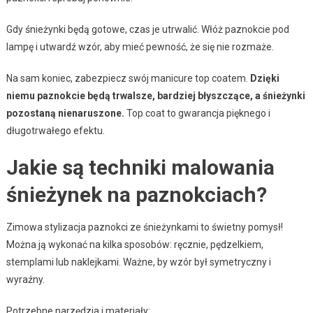
Gdy śnieżynki będą gotowe, czas je utrwalić. Włóż paznokcie pod
lampę i utwardź wzór, aby mieć pewność, że się nie rozmaże.
Na sam koniec, zabezpiecz swój manicure top coatem.
Dzięki
niemu paznokcie będą trwalsze, bardziej błyszczące, a śnieżynki
pozostaną nienaruszone.
Top coat to gwarancja pięknego i
długotrwałego efektu.
Jakie są techniki malowania
śnieżynek na paznokciach?
Zimowa stylizacja paznokci ze śnieżynkami to świetny pomysł!
Można ją wykonać na kilka sposobów: ręcznie, pędzelkiem,
stemplami lub naklejkami. Ważne, by wzór był symetryczny i
wyraźny.
Potrzebne narzędzia i materiały: