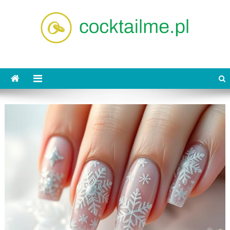
Skip
to
content
cocktailme.pl