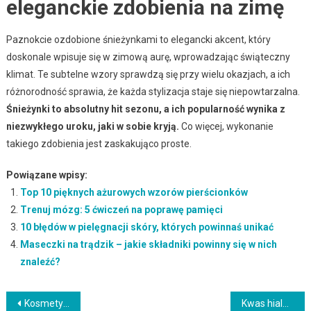
eleganckie zdobienia na zimę
Paznokcie ozdobione śnieżynkami to elegancki akcent, który
doskonale wpisuje się w zimową aurę, wprowadzając świąteczny
klimat. Te subtelne wzory sprawdzą się przy wielu okazjach, a ich
różnorodność sprawia, że każda stylizacja staje się niepowtarzalna.
Śnieżynki to absolutny hit sezonu, a ich popularność wynika z
niezwykłego uroku, jaki w sobie kryją.
Co więcej, wykonanie
takiego zdobienia jest zaskakująco proste.
Powiązane wpisy:
Top 10 pięknych ażurowych wzorów pierścionków
Trenuj mózg: 5 ćwiczeń na poprawę pamięci
10 błędów w pielęgnacji skóry, których powinnaś unikać
Maseczki na trądzik – jakie składniki powinny się w nich
znaleźć?
Nawigacja
Kosmetyki ekologiczne – co warto wiedzieć o naturalnej pielęgnacji?
Kwas hialuronowy w pielęgnacji skóry – właściwości i korzyści