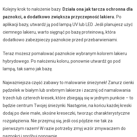
Kolejny krok to nałożenie bazy.
Działa ona jak tarcza ochronna dla
paznokci, a dodatkowo zwiększa przyczepność lakieru.
Po
aplikacji bazy, utwardź ją pod lampą UV lub LED. Jeśli planujesz użyć
ciemnego lakieru, warto sięgnąć po bazę proteinową, która
dodatkowo zabezpieczy paznokcie przed przebarwieniami.
Teraz możesz pomalować paznokcie wybranym kolorem lakieru
hybrydowego. Po nałożeniu koloru, ponownie utwardź go pod
lampą, tak samo jak bazę.
Najważniejsza część zabawy to malowanie śnieżynek! Zanurz cienki
pędzelek w białym lub srebrnym lakierze i zacznij od namalowania
trzech lub czterech kresek, które zbiegają się w jednym punkcie – to
będzie centrum Twojej śnieżynki. Następnie, na końcu każdej kreski
dodaj po dwie małe, skośne kreseczki, tworząc charakterystyczne
rozgałęzienia. Nie przejmuj się, jeśli coś pójdzie nie tak za
pierwszym razem! W razie potrzeby zmyj wzór zmywaczem do
paznokci i spróbuj ponownie.