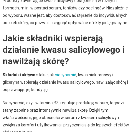
Produkty zawierające kwas salicylowy dostępne są w różnych
formach, m.in. w postaci serum, toników czy peelingów. Niezależnie
od wyboru, ważne jest, aby dostosować stężenie do indywidualnych
potrzeb skóry, co pozwoli osiągnąć optymalne efekty pielęgnacyjne.
Jakie składniki wspierają
działanie kwasu salicylowego i
nawilżają skórę?
Składniki aktywne
takie jak
niacynamid
, kwas hialuronowy i
gliceryna wspierają działanie kwasu salicylowego, nawilżając skórę i
poprawiając jej kondycję.
Niacynamid, czyli witamina B3, reguluje produkcję sebum, łagodzi
stany zapalne oraz intensywnie nawilża skórę. Dzięki tym
właściwościom, jego obecność w serum z kwasem salicylowym
zwiększa komfort użytkowania i przyczynia się do lepszych efektów