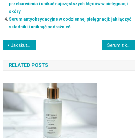
przebarwienia i unikać najczęstszych błędów w pielęgnacji
skóry
Serum antyoksydacyjne w codziennej pielęgnacji: jak łączyć
składniki i uniknąć podrażnień
Nawigacja
Jak skutecznie usunąć rysy z lakieru samochodowego w domowych warunkach?
Serum z kwasem azelainowym i witaminą C: jak stosować, by skutecznie rozjaśnić przebarwienia i uniknąć podrażnień
wpisu
RELATED POSTS