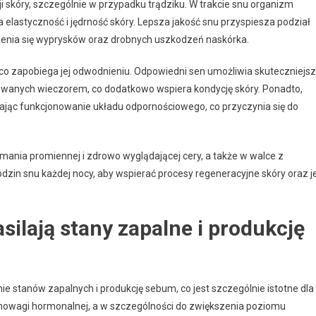
 skóry, szczególnie w przypadku trądziku. W trakcie snu organizm
 elastyczność i jędrność skóry. Lepsza jakość snu przyspiesza podział
ojenia się wyprysków oraz drobnych uszkodzeń naskórka.
 co zapobiega jej odwodnieniu. Odpowiedni sen umożliwia skuteczniejs
wanych wieczorem, co dodatkowo wspiera kondycję skóry. Ponadto,
iając funkcjonowanie układu odpornościowego, co przyczynia się do
zymania promiennej i zdrowo wyglądającej cery, a także w walce z
dzin snu każdej nocy, aby wspierać procesy regeneracyjne skóry oraz je
asilają stany zapalne i produkcję
e stanów zapalnych i produkcję sebum, co jest szczególnie istotne dla
wnowagi hormonalnej, a w szczególności do zwiększenia poziomu