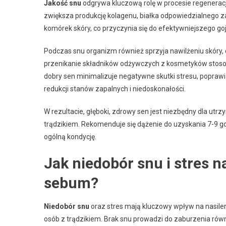
Jakość snu
odgrywa kluczową rolę w procesie regeneracji
zwiększa produkcję kolagenu, białka odpowiedzialnego za
komórek skóry, co przyczynia się do efektywniejszego g
Podczas snu organizm również sprzyja nawilżeniu skóry,
przenikanie składników odżywczych z kosmetyków stoso
dobry sen minimalizuje negatywne skutki stresu, popraw
redukcji stanów zapalnych i niedoskonałości.
W rezultacie, głęboki, zdrowy sen jest niezbędny dla utr
trądzikiem. Rekomenduje się dążenie do uzyskania 7-9 go
ogólną kondycję.
Jak niedobór snu i stres n
sebum?
Niedobór snu
oraz stres mają kluczowy wpływ na nasileni
osób z trądzikiem. Brak snu prowadzi do zaburzenia ró