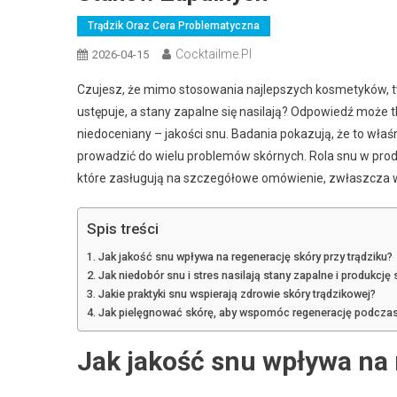
Trądzik Oraz Cera Problematyczna
Cocktailme.pl
2026-04-15
Czujesz, że mimo stosowania najlepszych kosmetyków, tw
ustępuje, a stany zapalne się nasilają? Odpowiedź może
niedoceniany – jakości snu. Badania pokazują, że to właś
prowadzić do wielu problemów skórnych. Rola snu w produ
które zasługują na szczegółowe omówienie, zwłaszcza w 
Spis treści
Jak jakość snu wpływa na regenerację skóry przy trądziku?
Jak niedobór snu i stres nasilają stany zapalne i produkcj
Jakie praktyki snu wspierają zdrowie skóry trądzikowej?
Jak pielęgnować skórę, aby wspomóc regenerację podcza
Jak jakość snu wpływa na 