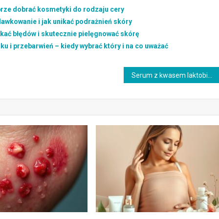
brze dobrać kosmetyki do rodzaju cery
 dawkowanie i jak unikać podrażnień skóry
kać błędów i skutecznie pielęgnować skórę
ku i przebarwień – kiedy wybrać który i na co uważać
Serum z kwasem laktobionowym: delikatna pielęgnacja skóry wrażliwej i problematycznej z efektem nawilżenia i rozjaśnienia