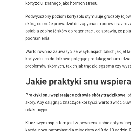
kortyzolu, znanego jako hormon stresu.
Podwyższony poziom kortyzolu stymuluje gruczoły łojow
skórę, co może prowadzić do zapychania porów oraz roz
osłabia zdolność skóry do regeneracji, co sprawia, że pojaw
podrażnienia.
Warto również zauważyć, że w sytuacjach takich jak jet 
kortyzolu, co dodatkowo potęguje produkcję sebum i dzia
problemów skórnych, takich jak trądzik, egzema czy wys
Jakie praktyki snu wspier
Praktyki snu wspierające zdrowie skóry trądzikowej
ob
skóry. Aby osiągnąć znaczące korzyści, warto zwrócić u
relaksacyjne.
Kluczowym aspektem jest zapewnienie sobie optymalnej il
każdej nocy, natomiast dla młodzieży od 8 do 10 godzin. 