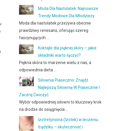
Moda Dla Nastolatek: Najnowsze
Trendy Modowe Dla Młodzieży
Moda dla nastolatek przeżywa obecnie
u
prawdziwy renesans, oferując szereg
a
fascynujących …
Koktajle dla pięknej skóry – jakie
m
składniki warto łączyć?
Piękna skóra to marzenie wielu z nas, a
odpowiednia dieta …
Siłownia Piaseczno: Znajdź
Najlepszą Siłownię W Piasecznie I
Zacznij Ćwiczyć
Wybór odpowiedniej siłowni to kluczowy krok
na drodze do osiągnięcia …
Izotretynoina (Izotek) w leczeniu
trądziku – skuteczność i