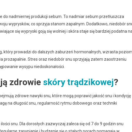
e do nadmiernej produkcji sebum. To nadmiar sebum przetłuszcza
woju wyprysków, co sprzyja stanom zapalnym. Dodatkowo, niedobór sn
iające się wypryski goją się wolniej i skóra staje się bardziej podatna n
lag, który prowadzi do dalszych zaburzeń hormonalnych, wzrasta pozio
ła prozapalnie. Stres oraz niedobór snu sprzyjają zatem zaostrzeniu
tępowanie wysypu niedoskonałości.
ają zdrowie
skóry trądzikowej
?
ejmują zdrowe nawyki snu, które mogą poprawić jakość snu i kondycję
wagę na długość snu, regularność rytmu dobowego oraz techniki
ości snu. Dla dorosłych zazwyczaj zaleca się od 7 do 9 godzin snu
Regularne zasypianie i budzenie się o stałych porach pomagają w