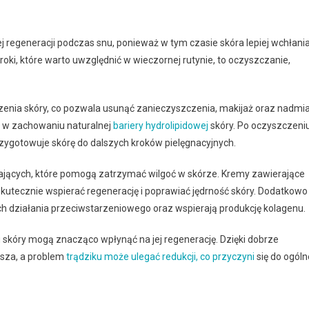
ej regeneracji podczas snu, ponieważ w tym czasie skóra lepiej wchłani
ki, które warto uwzględnić w wieczornej rutynie, to oczyszczanie,
zenia skóry, co pozwala usunąć zanieczyszczenia, makijaż oraz nadmi
 w zachowaniu naturalnej
bariery hydrolipidowej
skóry. Po oczyszczeni
rzygotowuje skórę do dalszych kroków pielęgnacyjnych.
ających, które pomogą zatrzymać wilgoć w skórze. Kremy zawierające
 skutecznie wspierać regenerację i poprawiać jędrność skóry. Dodatkowo
ich działania przeciwstarzeniowego oraz wspierają produkcję kolagenu.
skóry mogą znacząco wpłynąć na jej regenerację. Dzięki dobrze
wsza, a problem
trądziku może ulegać redukcji, co przyczyni
się do ogóln