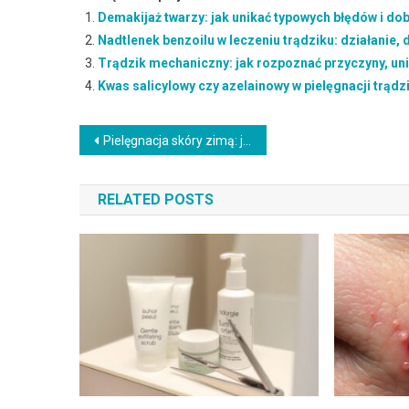
Demakijaż twarzy: jak unikać typowych błędów i do
Nadtlenek benzoilu w leczeniu trądziku: działanie,
Trądzik mechaniczny: jak rozpoznać przyczyny, uni
Kwas salicylowy czy azelainowy w pielęgnacji trądzi
Nawigacja
Pielęgnacja skóry zimą: jak chronić i nawilżać cerę wrażliwą w trudnych warunkach pogodowych
wpisu
RELATED POSTS