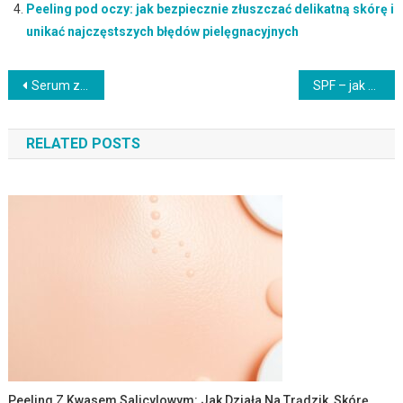
Peeling pod oczy: jak bezpiecznie złuszczać delikatną skórę i
unikać najczęstszych błędów pielęgnacyjnych
Nawigacja
Serum z niacynamidem i witaminą C: jak bezpiecznie łączyć składniki dla zdrowej i promiennej skóry
SPF – jak działa wskaźnik ochrony przeciwsłonecznej i dlaczego warto go stosować codziennie
wpisu
RELATED POSTS
Peeling Z Kwasem Salicylowym: Jak Działa Na Trądzik, Skórę