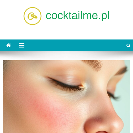
Skip
to
content
cocktailme.pl