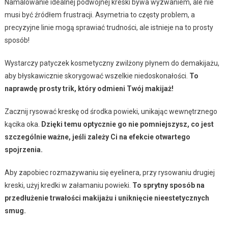
Namalowanie idealnej podwójnej kreski bywa wyzwaniem, ale nie
musi być źródłem frustracji. Asymetria to częsty problem, a
precyzyjne linie mogą sprawiać trudności, ale istnieje na to prosty
sposób!
Wystarczy patyczek kosmetyczny zwilżony płynem do demakijażu,
aby błyskawicznie skorygować wszelkie niedoskonałości.
To
naprawdę prosty trik, który odmieni Twój makijaż!
Zacznij rysować kreskę od środka powieki, unikając wewnętrznego
kącika oka.
Dzięki temu optycznie go nie pomniejszysz, co jest
szczególnie ważne, jeśli zależy Ci na efekcie otwartego
spojrzenia.
Aby zapobiec rozmazywaniu się eyelinera, przy rysowaniu drugiej
kreski, użyj kredki w załamaniu powieki.
To sprytny sposób na
przedłużenie trwałości makijażu i uniknięcie nieestetycznych
smug.