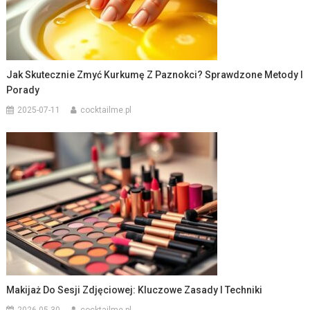
Jak Skutecznie Zmyć Kurkumę Z Paznokci? Sprawdzone Metody I
Porady
2025-07-11
cocktailme.pl
Makijaż Do Sesji Zdjęciowej: Kluczowe Zasady I Techniki
2026-05-30
cocktailme.pl