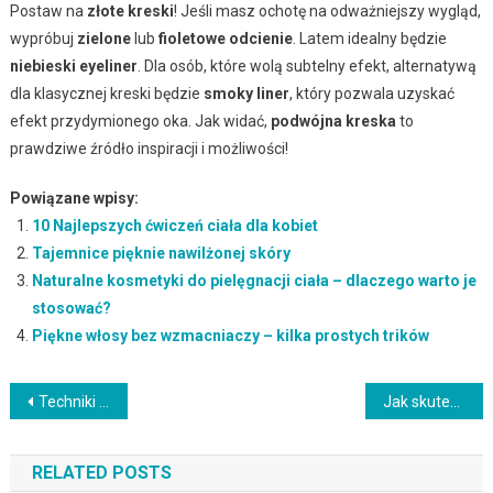
Postaw na
złote kreski
! Jeśli masz ochotę na odważniejszy wygląd,
wypróbuj
zielone
lub
fioletowe odcienie
. Latem idealny będzie
niebieski eyeliner
. Dla osób, które wolą subtelny efekt, alternatywą
dla klasycznej kreski będzie
smoky liner
, który pozwala uzyskać
efekt przydymionego oka. Jak widać,
podwójna kreska
to
prawdziwe źródło inspiracji i możliwości!
Powiązane wpisy:
10 Najlepszych ćwiczeń ciała dla kobiet
Tajemnice pięknie nawilżonej skóry
Naturalne kosmetyki do pielęgnacji ciała – dlaczego warto je
stosować?
Piękne włosy bez wzmacniaczy – kilka prostych trików
Nawigacja
Techniki makijażu: nowoczesne metody i sztuka wizażu
Jak skutecznie zmyć samoopalacz z rąk? Sprawdzone metody i porady
wpisu
RELATED POSTS