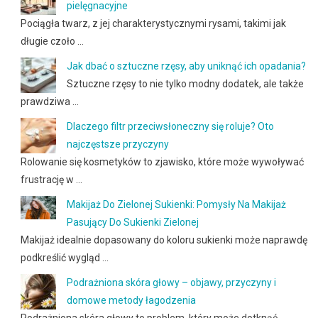
pielęgnacyjne
Pociągła twarz, z jej charakterystycznymi rysami, takimi jak
długie czoło …
Jak dbać o sztuczne rzęsy, aby uniknąć ich opadania?
Sztuczne rzęsy to nie tylko modny dodatek, ale także
prawdziwa …
Dlaczego filtr przeciwsłoneczny się roluje? Oto
najczęstsze przyczyny
Rolowanie się kosmetyków to zjawisko, które może wywoływać
frustrację w …
Makijaż Do Zielonej Sukienki: Pomysły Na Makijaż
Pasujący Do Sukienki Zielonej
Makijaż idealnie dopasowany do koloru sukienki może naprawdę
podkreślić wygląd …
Podrażniona skóra głowy – objawy, przyczyny i
domowe metody łagodzenia
Podrażniona skóra głowy to problem, który może dotknąć