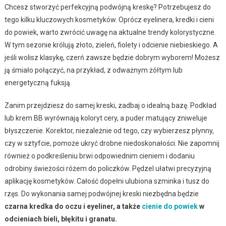
Chcesz stworzyć perfekcyjną podwójną kreskę? Potrzebujesz do
tego kilku kluczowych kosmetyków. Oprócz eyelinera, kredki i cieni
do powiek, warto zwrócić uwagę na aktualne trendy kolorystyczne.
W tym sezonie królują złoto, zieleń, fiolety i odcienie niebieskiego. A
jeśli wolisz klasykę, czerń zawsze będzie dobrym wyborem! Możesz
ją śmiało połączyć, na przykład, z odważnym żółtym lub
energetyczną fuksją.
Zanim przejdziesz do samej kreski, zadbaj o idealną bazę. Podkład
lub krem BB wyrównają koloryt cery, a puder matujący zniweluje
błyszczenie. Korektor, niezależnie od tego, czy wybierzesz płynny,
czy w sztyfcie, pomoże ukryć drobne niedoskonałości. Nie zapomnij
również o podkreśleniu brwi odpowiednim cieniem i dodaniu
odrobiny świeżości różem do policzków. Pędzel ułatwi precyzyjną
aplikację kosmetyków. Całość dopełni ulubiona szminka i tusz do
rzęs. Do wykonania samej podwójnej kreski niezbędna będzie
czarna kredka do oczu i eyeliner, a także
cienie do powiek
w
odcieniach bieli, błękitu i granatu.