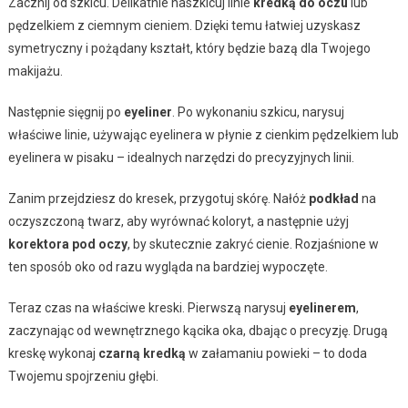
Zacznij od szkicu. Delikatnie naszkicuj linie
kredką do oczu
lub
pędzelkiem z ciemnym cieniem. Dzięki temu łatwiej uzyskasz
symetryczny i pożądany kształt, który będzie bazą dla Twojego
makijażu.
Następnie sięgnij po
eyeliner
. Po wykonaniu szkicu, narysuj
właściwe linie, używając eyelinera w płynie z cienkim pędzelkiem lub
eyelinera w pisaku – idealnych narzędzi do precyzyjnych linii.
Zanim przejdziesz do kresek, przygotuj skórę. Nałóż
podkład
na
oczyszczoną twarz, aby wyrównać koloryt, a następnie użyj
korektora pod oczy
, by skutecznie zakryć cienie. Rozjaśnione w
ten sposób oko od razu wygląda na bardziej wypoczęte.
Teraz czas na właściwe kreski. Pierwszą narysuj
eyelinerem
,
zaczynając od wewnętrznego kącika oka, dbając o precyzję. Drugą
kreskę wykonaj
czarną kredką
w załamaniu powieki – to doda
Twojemu spojrzeniu głębi.