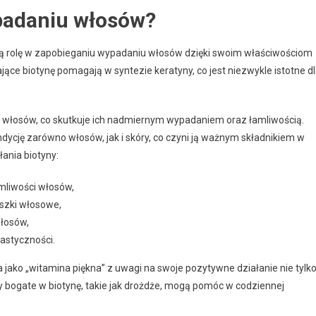
padaniu włosów?
wą rolę w zapobieganiu wypadaniu włosów dzięki swoim właściwościom
ce biotynę pomagają w syntezie keratyny, co jest niezwykle istotne d
y włosów, co skutkuje ich nadmiernym wypadaniem oraz łamliwością.
ycję zarówno włosów, jak i skóry, co czyni ją ważnym składnikiem w
łania biotyny:
mliwości włosów,
eszki włosowe,
łosów,
astyczności.
 jako „witamina piękna” z uwagi na swoje pozytywne działanie nie tylk
ty bogate w biotynę, takie jak drożdże, mogą pomóc w codziennej