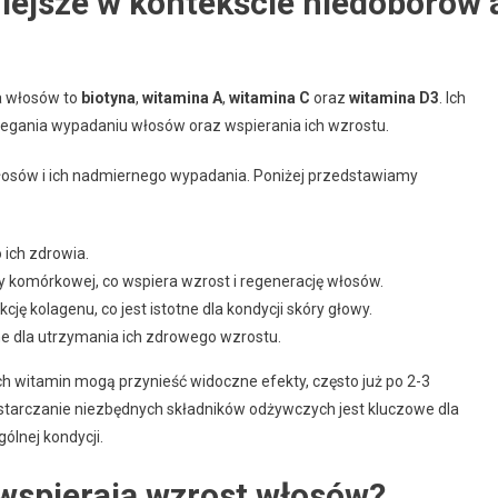
iejsze w kontekście niedoborów 
a włosów to
biotyna
,
witamina A
,
witamina C
oraz
witamina D3
. Ich
egania wypadaniu włosów oraz wspierania ich wzrostu.
łosów i ich nadmiernego wypadania. Poniżej przedstawiamy
 ich zdrowia.
y komórkowej, co wspiera wzrost i regenerację włosów.
cję kolagenu, co jest istotne dla kondycji skóry głowy.
żne dla utrzymania ich zdrowego wzrostu.
h witamin mogą przynieść widoczne efekty, często już po 2-3
starczanie niezbędnych składników odżywczych jest kluczowe dla
ólnej kondycji.
 wspierają wzrost włosów?