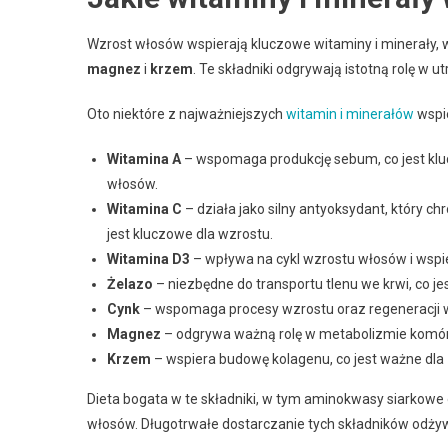
Wzrost włosów wspierają kluczowe witaminy i minerały,
magnez
i
krzem
. Te składniki odgrywają istotną rolę w 
Oto niektóre z najważniejszych
witamin i minerałów
wspi
Witamina A
– wspomaga produkcję sebum, co jest klu
włosów.
Witamina C
– działa jako silny antyoksydant, który c
jest kluczowe dla wzrostu.
Witamina D3
– wpływa na cykl wzrostu włosów i wsp
Żelazo
– niezbędne do transportu tlenu we krwi, co j
Cynk
– wspomaga procesy wzrostu oraz regeneracji 
Magnez
– odgrywa ważną rolę w metabolizmie komór
Krzem
– wspiera budowę kolagenu, co jest ważne dl
Dieta bogata w te składniki, w tym aminokwasy siarkowe 
włosów. Długotrwałe dostarczanie tych składników odży