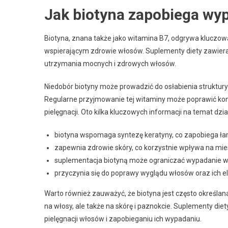
Jak biotyna zapobiega wy
Biotyna, znana także jako witamina B7, odgrywa kluczo
wspierającym zdrowie włosów. Suplementy diety zawierają
utrzymania mocnych i zdrowych włosów.
Niedobór biotyny może prowadzić do osłabienia struktur
Regularne przyjmowanie tej witaminy może poprawić kond
pielęgnacji. Oto kilka kluczowych informacji na temat dzia
biotyna wspomaga syntezę keratyny, co zapobiega ła
zapewnia zdrowie skóry, co korzystnie wpływa na mi
suplementacja biotyną może ograniczać wypadanie w
przyczynia się do poprawy wyglądu włosów oraz ich el
Warto również zauważyć, że biotyna jest często określana
na włosy, ale także na skórę i paznokcie. Suplementy die
pielęgnacji włosów i zapobieganiu ich wypadaniu.