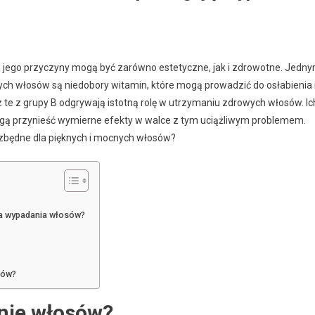
a jego przyczyny mogą być zarówno estetyczne, jak i zdrowotne. Jedn
ch włosów są niedobory witamin, które mogą prowadzić do osłabienia 
z te z grupy B odgrywają istotną rolę w utrzymaniu zdrowych włosów. Ic
ą przynieść wymierne efekty w walce z tym uciążliwym problemem.
zbędne dla pięknych i mocnych włosów?
 a wypadania włosów?
sów?
nie włosów?