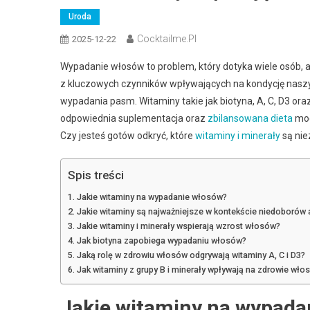
Uroda
Cocktailme.pl
2025-12-22
Wypadanie włosów to problem, który dotyka wiele osób, 
z kluczowych czynników wpływających na kondycję naszy
wypadania pasm. Witaminy takie jak biotyna, A, C, D3 ora
odpowiednia suplementacja oraz
zbilansowana dieta
mog
Czy jesteś gotów odkryć, które
witaminy i minerały
są nie
Spis treści
Jakie witaminy na wypadanie włosów?
Jakie witaminy są najważniejsze w kontekście niedoborów
Jakie witaminy i minerały wspierają wzrost włosów?
Jak biotyna zapobiega wypadaniu włosów?
Jaką rolę w zdrowiu włosów odgrywają witaminy A, C i D3?
Jak witaminy z grupy B i minerały wpływają na zdrowie wło
Jakie witaminy na wypada