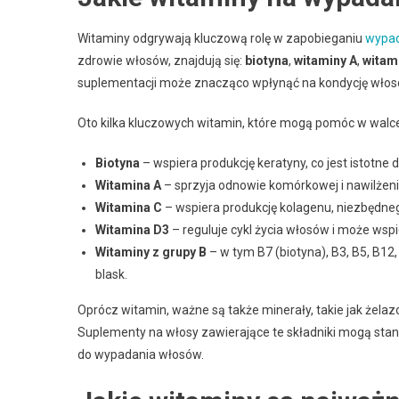
Witaminy odgrywają kluczową rolę w zapobieganiu
wypad
zdrowie włosów, znajdują się:
biotyna
,
witaminy A
,
witam
suplementacji może znacząco wpłynąć na kondycję włos
Oto kilka kluczowych witamin, które mogą pomóc w wal
Biotyna
– wspiera produkcję keratyny, co jest istotne 
Witamina A
– sprzyja odnowie komórkowej i nawilżen
Witamina C
– wspiera produkcję kolagenu, niezbędnego
Witamina D3
– reguluje cykl życia włosów i może wspi
Witaminy z grupy B
– w tym B7 (biotyna), B3, B5, B12
blask.
Oprócz witamin, ważne są także minerały, takie jak żelaz
Suplementy na włosy zawierające te składniki mogą sta
do wypadania włosów.