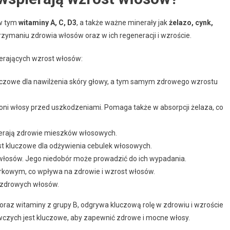
 w tym
witaminy A, C, D3
, a także ważne minerały jak
żelazo, cynk,
utrzymaniu zdrowia włosów oraz w ich regeneracji i wzroście.
erających wzrost włosów:
czowe dla nawilżenia skóry głowy, a tym samym zdrowego wzrostu
hroni włosy przed uszkodzeniami. Pomaga także w absorpcji żelaza, co
ierają zdrowie mieszków włosowych.
est kluczowe dla odżywienia cebulek włosowych.
włosów. Jego niedobór może prowadzić do ich wypadania.
kowym, co wpływa na zdrowie i wzrost włosów.
a zdrowych włosów.
oraz witaminy z grupy B, odgrywa kluczową rolę w zdrowiu i wzroście
wczych jest kluczowe, aby zapewnić zdrowe i mocne włosy.