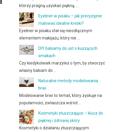
a
którzy pragną uzyskać piękną, …
Eyeliner w pisaku – jak precyzyjnie
malować idealne kreski?
Eyeliner w pisaku stał się nieodłącznym
elementem makijażu, który nie …
DIY balsamy do ust o kuszących
smakach
Czy kiedykolwiek marzyłeś o tym, by stworzyć
własny balsam do …
Naturalne metody modelowania
brwi
Modelowanie brwi to temat, który zyskuje na
popularności, zwłaszcza wśród …
Kosmetyki złuszczające – klucz do
pięknej i zdrowej skóry
Kosmetyki o działaniu złuszczającym