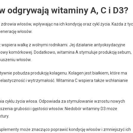
w odgrywają witaminy A, C i D3?
zdrowia włosów, wpływając na ich kondycję oraz cykl życia. Każda z ty
egenerację włosów.
 wspiera walkę z wolnymi rodnikami. Jej działanie antyoksydacyjne
odnowy komórkowej. Dodatkowo, witamina A stymuluje produkcję sebum,
suszeniu włosów.
ywnie pobudza produkcję kolagenu. Kolagen jest białkiem, które ma
h elastyczność i wytrzymałość. Witamina C wspiera także wchłanianie
nia cyklu życia włosa. Odpowiada za stymulowanie wzrostu nowych
szenia grubości i gęstości włosów. Niedobór witaminy D3 może
tury.
suplementy może znacząco poprawić kondycję włosów i zmniejszyć ich