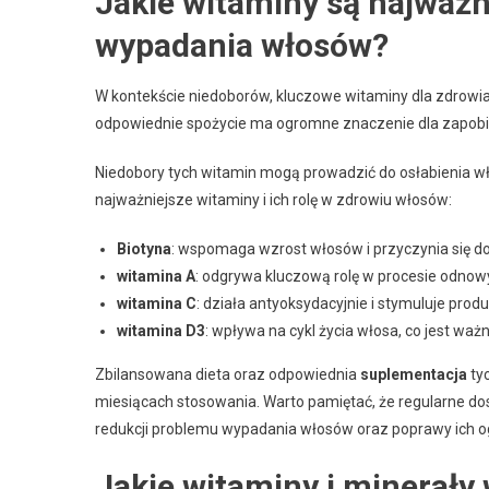
Jakie witaminy są najważn
wypadania włosów?
W kontekście niedoborów, kluczowe witaminy dla zdrowi
odpowiednie spożycie ma ogromne znaczenie dla zapobi
Niedobory tych witamin mogą prowadzić do osłabienia w
najważniejsze witaminy i ich rolę w zdrowiu włosów:
Biotyna
: wspomaga wzrost włosów i przyczynia się do
witamina A
: odgrywa kluczową rolę w procesie odnow
witamina C
: działa antyoksydacyjnie i stymuluje produk
witamina D3
: wpływa na cykl życia włosa, co jest wa
Zbilansowana dieta oraz odpowiednia
suplementacja
tyc
miesiącach stosowania. Warto pamiętać, że regularne do
redukcji problemu wypadania włosów oraz poprawy ich og
Jakie witaminy i minerały