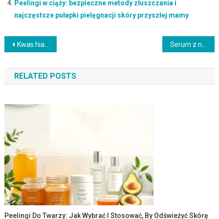
Peelingi w ciąży: bezpieczne metody złuszczania i
najczęstsze pułapki pielęgnacji skóry przyszłej mamy
Nawigacja
Kwas hialuronowy w kosmetologii: kiedy pomaga, a kiedy może zaszkodzić skórze i zdrowiu
Serum z niacynamidem: jak stosować, by skutecznie poprawić kondycję skóry i uniknąć błędów
wpisu
RELATED POSTS
Peelingi Do Twarzy: Jak Wybrać I Stosować, By Odświeżyć Skórę