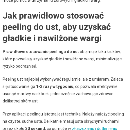
może pomóc w utrzymaniu zdrowych i gładkich warg.
Jak prawidłowo stosować
peeling do ust, aby uzyskać
gładkie i nawilżone wargi
Prawidłowe stosowanie peelingu do ust
obejmuje kilka kroków,
które pozwalają uzyskać gładkie i nawilżone wargi, minimalizując
ryzyko podrażnień.
Peeling ust najlepiej wykonywać regularnie, ale z umiarem. Zaleca
się stosowanie go
1-2 razy w tygodniu
, co pozwala efektywnie
usunąć martwy naskórek, jednocześnie zachowując zdrowie
delikatnej skóry ust.
Przy aplikacji peelingu istotna jest technika. Należy nałożyć peeling
na czyste, suche usta. Delikatnie masuj usta okrężnymi ruchami
przez około
30 sekund
, co pomoże w
złuszczaniu i dotlenieniu