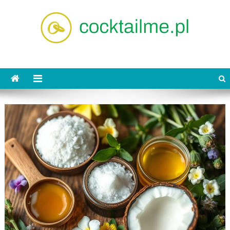
Skip
to
content
cocktailme.pl