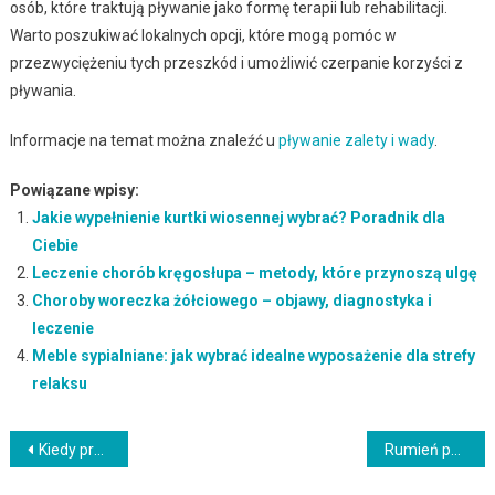
osób, które traktują pływanie jako formę terapii lub rehabilitacji.
Warto poszukiwać lokalnych opcji, które mogą pomóc w
przezwyciężeniu tych przeszkód i umożliwić czerpanie korzyści z
pływania.
Informacje na temat można znaleźć u
pływanie zalety i wady
.
Powiązane wpisy:
Jakie wypełnienie kurtki wiosennej wybrać? Poradnik dla
Ciebie
Leczenie chorób kręgosłupa – metody, które przynoszą ulgę
Choroby woreczka żółciowego – objawy, diagnostyka i
leczenie
Meble sypialniane: jak wybrać idealne wyposażenie dla strefy
relaksu
Nawigacja
Kiedy przebarwienia skóry wymagają wizyty u dermatologa i jak rozpoznać sygnały ostrzegawcze
Rumień po alkoholu: przyczyny, genetyka i praktyczne sposoby na łagodzenie zaczerwienień twarzy
wpisu