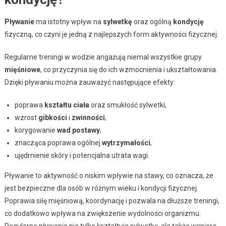
Pływanie
ma istotny wpływ na
sylwetkę
oraz ogólną
kondycję
fizyczną, co czyni je jedną z najlepszych form aktywności fizycznej.
Regularne treningi w wodzie angażują niemal wszystkie grupy
mięśniowe
, co przyczynia się do ich wzmocnienia i ukształtowania.
Dzięki pływaniu można zauważyć następujące efekty:
poprawa
kształtu ciała
oraz smukłość sylwetki,
wzrost
gibkości
i
zwinności
,
korygowanie
wad postawy
,
znacząca poprawa ogólnej
wytrzymałości
,
ujędrnienie skóry i potencjalna utrata wagi.
Pływanie to aktywność o niskim wpływie na stawy, co oznacza, że
jest bezpieczne dla osób w różnym wieku i kondycji fizycznej.
Poprawia siłę mięśniową, koordynację i pozwala na dłuższe treningi,
co dodatkowo wpływa na zwiększenie wydolności organizmu.
Regularne pływanie nie tylko kształtuje sylwetkę, ale także wspiera