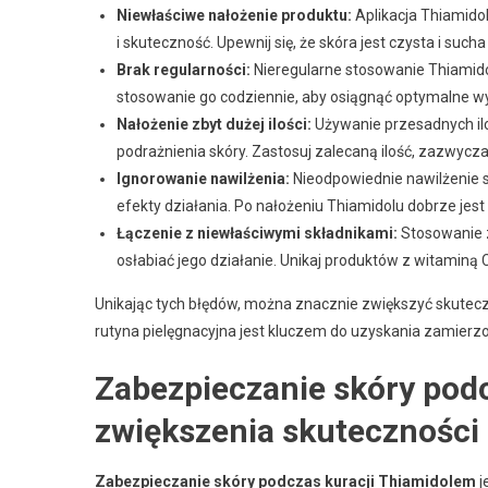
Niewłaściwe nałożenie produktu:
Aplikacja Thiamido
i skuteczność. Upewnij się, że skóra jest czysta i such
Brak regularności:
Nieregularne stosowanie Thiamido
stosowanie go codziennie, aby osiągnąć optymalne wy
Nałożenie zbyt dużej ilości:
Używanie przesadnych il
podrażnienia skóry. Zastosuj zalecaną ilość, zazwyczaj
Ignorowanie nawilżenia:
Nieodpowiednie nawilżenie sk
efekty działania. Po nałożeniu Thiamidolu dobrze je
Łączenie z niewłaściwymi składnikami:
Stosowanie z
osłabiać jego działanie. Unikaj produktów z witaminą
Unikając tych błędów, można znacznie zwiększyć skutec
rutyna pielęgnacyjna jest kluczem do uzyskania zamierz
Zabezpieczanie skóry pod
zwiększenia skuteczności
Zabezpieczanie skóry podczas kuracji Thiamidolem
j