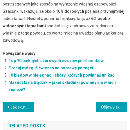
postrzeganych jako sposób na wyrażenie własnej osobowości.
Szacunki wskazują, że około
10% dorosłych
posiada przynajmniej
jeden tatuaż. Niestety, pomimo tej akceptacji, aż
6% osób z
widocznymi tatuażami
spotkało się z odmową zatrudnienia
właśnie z tego powodu, co warto mieć na uwadze planując karierę
zawodową.
Powiązane wpisy:
Top 10 pięknych ażurowych wzorów pierścionków
Trenuj mózg: 5 ćwiczeń na poprawę pamięci
10 błędów w pielęgnacji skóry, których powinnaś unikać
Maseczki na trądzik – jakie składniki powinny się w nich
znaleźć?
Nawigacja
Jak skutecznie zmywać krem z filtrem SPF? Praktyczne porady
Objawy skórne menopauzy – jak je rozpoznać i leczyć?
wpisu
RELATED POSTS