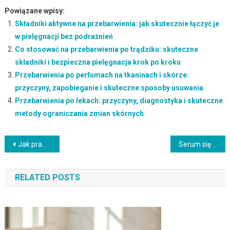
Powiązane wpisy:
Składniki aktywne na przebarwienia: jak skutecznie łączyć je
w pielęgnacji bez podrażnień
Co stosować na przebarwienia po trądziku: skuteczne
składniki i bezpieczna pielęgnacja krok po kroku
Przebarwienia po perfumach na tkaninach i skórze:
przyczyny, zapobieganie i skuteczne sposoby usuwania
Przebarwienia po lekach: przyczyny, diagnostyka i skuteczne
metody ograniczania zmian skórnych
Nawigacja
Jak prawidłowo nakładać krem z filtrem SPF, by zapewnić skuteczną ochronę i uniknąć podrażnień
Serum się roluje: najczęstsze przyczyny i sprawdzone sposoby, by temu zapobiegać
wpisu
RELATED POSTS