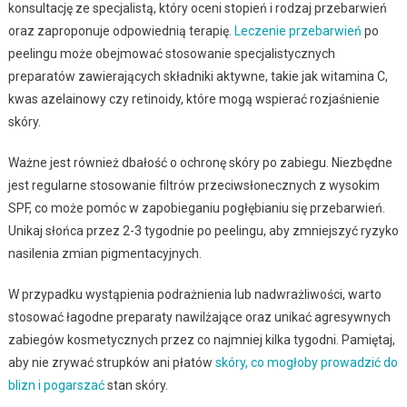
konsultację ze specjalistą, który oceni stopień i rodzaj przebarwień
oraz zaproponuje odpowiednią terapię.
Leczenie przebarwień
po
peelingu może obejmować stosowanie specjalistycznych
preparatów zawierających składniki aktywne, takie jak witamina C,
kwas azelainowy czy retinoidy, które mogą wspierać rozjaśnienie
skóry.
Ważne jest również dbałość o ochronę skóry po zabiegu. Niezbędne
jest regularne stosowanie filtrów przeciwsłonecznych z wysokim
SPF, co może pomóc w zapobieganiu pogłębianiu się przebarwień.
Unikaj słońca przez 2-3 tygodnie po peelingu, aby zmniejszyć ryzyko
nasilenia zmian pigmentacyjnych.
W przypadku wystąpienia podrażnienia lub nadwrażliwości, warto
stosować łagodne preparaty nawilżające oraz unikać agresywnych
zabiegów kosmetycznych przez co najmniej kilka tygodni. Pamiętaj,
aby nie zrywać strupków ani płatów
skóry, co mogłoby prowadzić do
blizn i pogarszać
stan skóry.