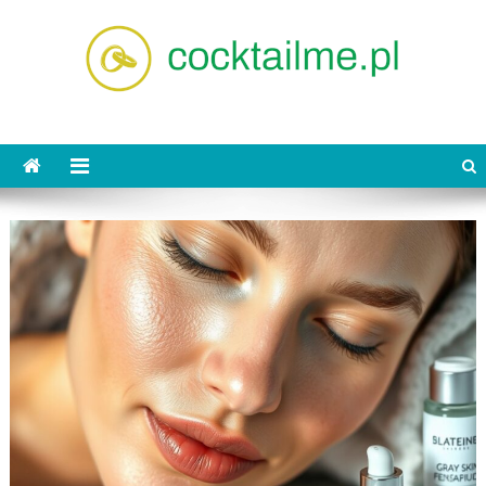
Skip
to
content
cocktailme.pl