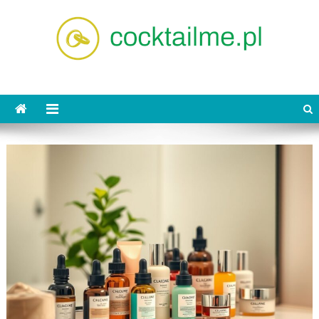
Skip
to
content
cocktailme.pl