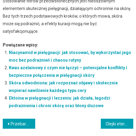
Stosowanie filtrów przeciwsłonecznych jest nieodzownym
elementem skutecznej pielęgnacji, działającym ochronnie na skórę.
Bez tych trzech podstawowych kroków, o których mowa, skóra
może się podrażnić, a efekty kuracji mogą nie być
satysfakcjonujące.
Powiązane wpisy:
Niacynamid w pielęgnacji: jak stosować, by wykorzystać jego
moc bez podrażnień i chaosu rutyny
Kwas azelainowy z czym nie łączyć – potencjalne konflikty i
bezpieczne połączenia w pielęgnacji skóry
Skóra odwodniona: jak rozpoznać objawy i skutecznie
wspierać nawilżenie każdego typu cery
Ektoina w pielęgnacji i leczeniu: jak działa, łagodzi
podrażnienia i chroni skórę oraz błony śluzowe
Nawigacja
Przebarwienia na dłoniach: jak rozpoznać przyczyny i skutecznie zadbać o skórę
Olejki eteryczne na twarz: jak stosować bezpiecznie i kiedy warto ich unikać