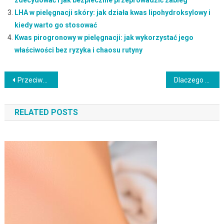
LHA w pielęgnacji skóry: jak działa kwas lipohydroksylowy i
kiedy warto go stosować
Kwas pirogronowy w pielęgnacji: jak wykorzystać jego
właściwości bez ryzyka i chaosu rutyny
Nawigacja
Przeciwwskazania do zabiegów kosmetycznych: Co warto wiedzieć?
Dlaczego przebarwienia często wracają: główne przyczyny, pułapki pielęgnacji i jak im zapobiegać
wpisu
RELATED POSTS