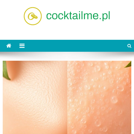
Skip
to
content
cocktailme.pl