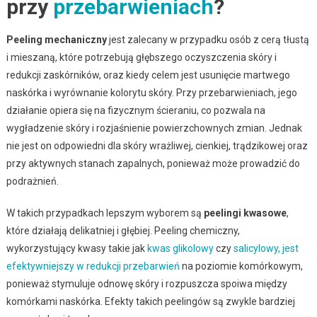
przy
przebarwieniach
?
Peeling mechaniczny
jest zalecany w przypadku osób z cerą tłustą
i mieszaną, które potrzebują głębszego oczyszczenia skóry i
redukcji zaskórników, oraz kiedy celem jest usunięcie martwego
naskórka i wyrównanie kolorytu skóry. Przy przebarwieniach, jego
działanie opiera się na fizycznym ścieraniu, co pozwala na
wygładzenie skóry i rozjaśnienie powierzchownych zmian. Jednak
nie jest on odpowiedni dla skóry wrażliwej, cienkiej, trądzikowej oraz
przy aktywnych stanach zapalnych, ponieważ może prowadzić do
podrażnień.
W takich przypadkach lepszym wyborem są
peelingi kwasowe
,
które działają delikatniej i głębiej. Peeling chemiczny,
wykorzystujący kwasy takie jak
kwas glikolowy
czy
salicylowy, jest
efektywniejszy w redukcji przebarwień
na poziomie komórkowym,
ponieważ stymuluje odnowę skóry i rozpuszcza spoiwa między
komórkami naskórka. Efekty takich peelingów są zwykle bardziej