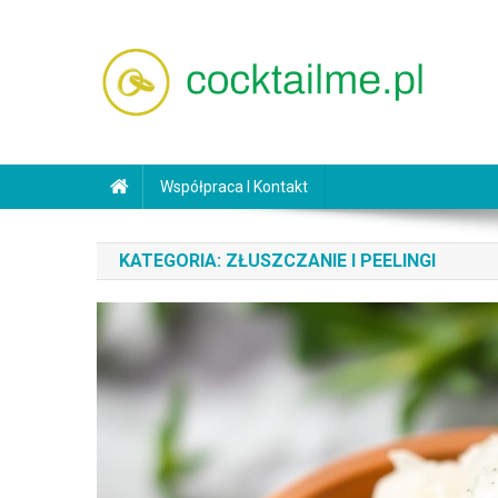
Skip
to
content
cocktailme.pl
Współpraca I Kontakt
KATEGORIA:
ZŁUSZCZANIE I PEELINGI