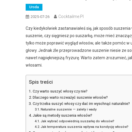
Uroda
Cocktailme.pl
2025-07-26
Czy kiedykolwiek zastanawiałeś się, jak sposób suszenia
suszenie, czy sięgniesz po suszarkę, może mieć znaczą
tylko może poprawić wygląd włosów, ale także pomóc w un
głowy. Jednak źle przeprowadzone suszenie niesie ze s
nawet najpiękniejszą fryzurę. Warto zatem zrozumieć, jaki
włosami.
Spis treści
Czy warto suszyć włosy czy nie?
Dlaczego warto rozważyć suszenie włosów?
Czy trzeba suszyć włosy czy dać im wyschnąć naturalnie?
Naturalne suszenie — zalety i wady
Jakie są metody suszenia włosów?
Jak wybrać odpowiednią suszarkę do włosów?
Jak temperatura suszenia wpływa na kondycję włosów?