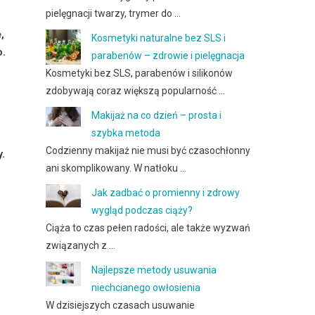
pielęgnacji twarzy, trymer do …
,
Kosmetyki naturalne bez SLS i
o.
parabenów – zdrowie i pielęgnacja
Kosmetyki bez SLS, parabenów i silikonów
zdobywają coraz większą popularność …
Makijaż na co dzień – prosta i
szybka metoda
Codzienny makijaż nie musi być czasochłonny
y.
ani skomplikowany. W natłoku …
Jak zadbać o promienny i zdrowy
wygląd podczas ciąży?
Ciąża to czas pełen radości, ale także wyzwań
związanych z …
Najlepsze metody usuwania
niechcianego owłosienia
W dzisiejszych czasach usuwanie