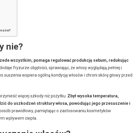
włosów?
y nie?
zede wszystkim, pomaga regulować produkcję sebum, redukując
odaje fryzurze objętości, sprawiając, że włosy wyglądają pełniej i
 suszenia wspiera ogólną kondycję włosów i chroni skórę głowy przed
rzynieść więcej szkody niż pożytku.
Zbyt wysoka temperatura,
zić do uszkodzeń struktury włosa, powodując jego przesuszenie i
w sposób prawidłowy, pamiętając o zastosowaniu kosmetyków
nym wpływem ciepła.