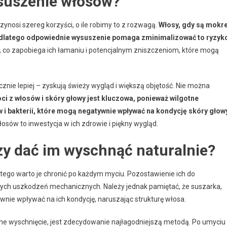
suszenie włosów?
nosi szereg korzyści, o ile robimy to z rozwagą.
Włosy, gdy są mokre
, dlatego odpowiednie wysuszenie pomaga zminimalizować to ryzyk
 co zapobiega ich łamaniu i potencjalnym zniszczeniom, które mogą
znie lepiej – zyskują świeży wygląd i większą objętość. Nie można
oci z włosów i skóry głowy jest kluczowa, ponieważ wilgotne
i bakterii, które mogą negatywnie wpływać na kondycję skóry głow
sów to inwestycja w ich zdrowie i piękny wygląd.
zy dać im wyschnąć naturalnie?
tego warto je chronić po każdym myciu. Pozostawienie ich do
lnych uszkodzeń mechanicznych. Należy jednak pamiętać, że suszarka,
e wpływać na ich kondycję, naruszając strukturę włosa.
ne wyschnięcie, jest zdecydowanie najłagodniejszą metodą. Po umyciu