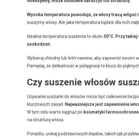
intensywny, może dotkliwie naruszyć ich strukturę.
Wysoka temperatura powoduje, że włosy tracą wilgoć i 
suszymy włosy. Ale jaka temperatura będzie dla nich naj
Idealna temperatura suszenia to około
30°C
.
Przy takie
uszkodzeń.
Wybieraj chłodny lub letni nawiew, aby zapewnić swoim
Pamiętaj, że delikatność w pielęgnacji to klucz do piękny
Czy suszenie włosów susza
Używanie suszarki do włosów może być całkowicie bezpie
kluczowych zasad.
Najważniejsze jest zapewnienie wł
W tym celu warto sięgnąć po
kosmetyki termoochronne
na strukturę włosa.
Ponadto, unikaj podstawowych błędów, takich jak przykła