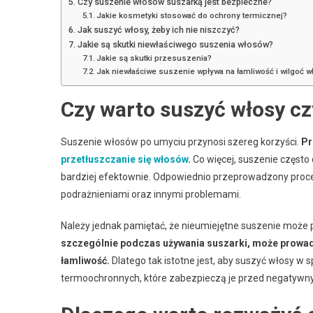
Czy suszenie włosów suszarką jest bezpieczne?
Jakie kosmetyki stosować do ochrony termicznej?
Jak suszyć włosy, żeby ich nie niszczyć?
Jakie są skutki niewłaściwego suszenia włosów?
Jakie są skutki przesuszenia?
Jak niewłaściwe suszenie wpływa na łamliwość i wilgoć 
Czy warto suszyć włosy cz
Suszenie włosów po umyciu przynosi szereg korzyści.
Pr
przetłuszczanie się włosów
.
Co więcej, suszenie często d
bardziej efektownie. Odpowiednio przeprowadzony proces
podrażnieniami oraz innymi problemami.
Należy jednak pamiętać, że nieumiejętne suszenie może p
szczególnie podczas używania suszarki, może prowad
łamliwość.
Dlatego tak istotne jest, aby suszyć włosy 
termoochronnych, które zabezpieczą je przed negatyw