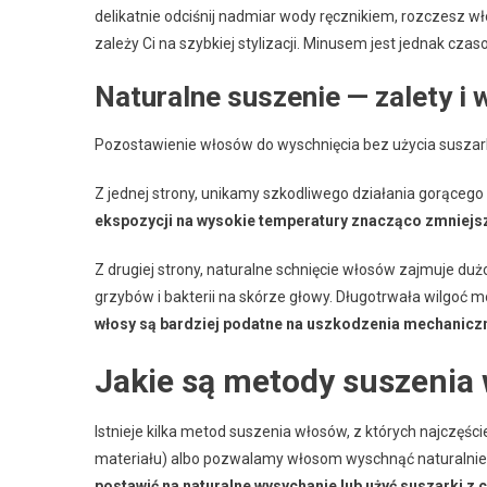
delikatnie odciśnij nadmiar wody ręcznikiem, rozczesz wło
zależy Ci na szybkiej stylizacji. Minusem jest jednak cz
Naturalne suszenie — zalety i 
Pozostawienie włosów do wyschnięcia bez użycia suszark
Z jednej strony, unikamy szkodliwego działania gorąceg
ekspozycji na wysokie temperatury znacząco zmniejs
Z drugiej strony, naturalne schnięcie włosów zajmuje du
grzybów i bakterii na skórze głowy. Długotrwała wilgoć
włosy są bardziej podatne na uszkodzenia mechanicz
Jakie są metody suszenia
Istnieje kilka metod suszenia włosów, z których najczęści
materiału) albo pozwalamy włosom wyschnąć naturalnie.
postawić na naturalne wysychanie lub użyć suszarki 