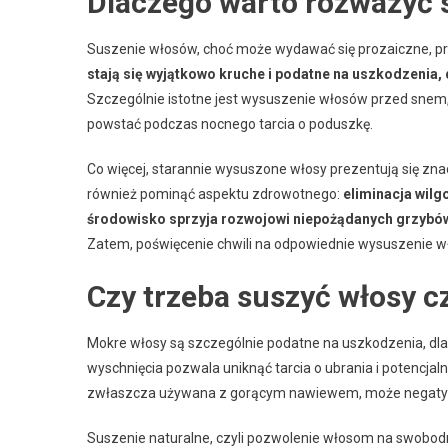
Dlaczego warto rozważyć 
Suszenie włosów, choć może wydawać się prozaiczne, przy
stają się wyjątkowo kruche i podatne na uszkodzenia
Szczególnie istotne jest wysuszenie włosów przed snem,
powstać podczas nocnego tarcia o poduszkę.
Co więcej, starannie wysuszone włosy prezentują się znac
również pominąć aspektu zdrowotnego:
eliminacja wilg
środowisko sprzyja rozwojowi niepożądanych grzybów 
Zatem, poświęcenie chwili na odpowiednie wysuszenie wło
Czy trzeba suszyć włosy c
Mokre włosy są szczególnie podatne na uszkodzenia, dla
wyschnięcia pozwala uniknąć tarcia o ubrania i potencja
zwłaszcza używana z gorącym nawiewem, może negatywni
Suszenie naturalne, czyli pozwolenie włosom na swobod