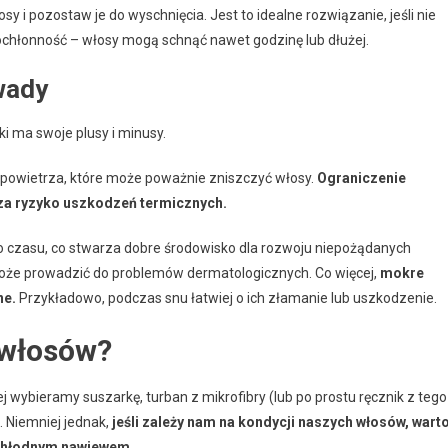
sy i pozostaw je do wyschnięcia. Jest to idealne rozwiązanie, jeśli nie
asochłonność – włosy mogą schnąć nawet godzinę lub dłużej.
wady
i ma swoje plusy i minusy.
o powietrza, które może poważnie zniszczyć włosy.
Ograniczenie
za ryzyko uszkodzeń termicznych.
żo czasu, co stwarza dobre środowisko dla rozwoju niepożądanych
 może prowadzić do problemów dermatologicznych. Co więcej,
mokre
ne.
Przykładowo, podczas snu łatwiej o ich złamanie lub uszkodzenie.
 włosów?
ej wybieramy suszarkę, turban z mikrofibry (lub po prostu ręcznik z tego
 Niemniej jednak,
jeśli zależy nam na kondycji naszych włosów, wart
z chłodnym nawiewem.