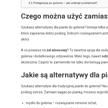
Pielęgnacja po goleniu – jak uniknąć podrażnień?
Czego można użyć zamiast
Szukasz alternatywy dla pianki do golenia? Istnieje kilk
które zapewnia dobry poślizg. Dobrym rozwiązaniem jes
skóry.
A co powiesz na
żel aloesowy
? To świetna opcja dla osó
golenia i dodatkowego odżywienia. Mało tego, nawet
odż
skuteczna. Często te zamienniki nie tylko dorównują pian
Jakie są alternatywy dla p
Szukasz alternatyw dla tradycyjnej pianki do golenia? Na s
poślizg ostrza. Zamiast sięgać po piankę, możesz wypró
mydło do golenia – rozwiązanie cenione od lat,