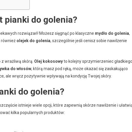
 pianki do golenia?
a ciekawych rozwiązań! Możesz sięgnąć po klasyczne
mydło do golenia
,
t również
olejek do golenia
, szczególnie jeśli cenisz sobie nawilżenie
b z wrażliwą skórą.
Olej kokosowy
to kolejny sprzymierzeniec gładkieg
ywka do włosów
, którą masz pod ręką, może okazać się zaskakująco
ce, ale wręcz pozytywnie wpływają na kondycję Twojej skóry.
ianki do golenia?
zczęście istnieje wiele opcji, które zapewnią skórze nawilżenie i ułatwi
bować kilka popularnych produktów: