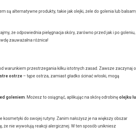
 są alternatywne produkty, takie jak olejki, żele do golenia lub balsam
jmy, że odpowiednia pielęgnacja skóry, zarówno przed jak i po goleniu,
awdę zauważalna różnica!
od warunkiem przestrzegania kilku istotnych zasad. Zawsze zaczynaj 
stre ostrze
– tępe ostrza, zamiast gładko ścinać włoski, mogą
zed goleniem
. Możesz to osiągnąć, aplikując na skórę odrobinę
olejku l
kosmetyki do swojej rutyny. Zanim nałożysz je na większy obszar
, że nie wywołują reakcji alergicznej. W ten sposób unikniesz