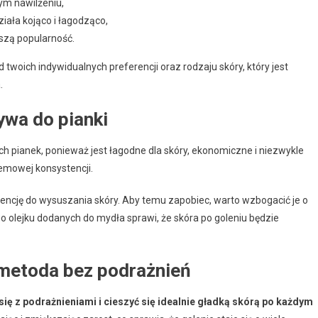
nym nawilżeniu,
ziała kojąco i łagodząco,
kszą popularność.
twoich indywidualnych preferencji oraz rodzaju skóry, który jest
.
ywa do pianki
ch pianek, ponieważ jest łagodne dla skóry, ekonomiczne i niezwykle
remowej konsystencji.
ncję do wysuszania skóry. Aby temu zapobiec, warto wzbogacić je o
o olejku dodanych do mydła sprawi, że skóra po goleniu będzie
 metoda bez podrażnień
ię z podrażnieniami i cieszyć się idealnie gładką skórą po każdym