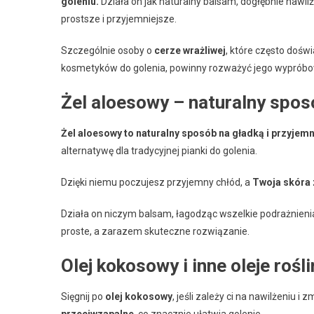
goleniu.
Działa on jak naturalny balsam, dogłębnie nawilża
prostsze i przyjemniejsze.
Szczególnie osoby o
cerze wrażliwej
, które często dośw
kosmetyków do golenia, powinny rozważyć jego wyprób
Żel aloesowy – naturalny spos
Żel aloesowy to naturalny sposób na gładką i przyjem
alternatywę dla tradycyjnej pianki do golenia.
Dzięki niemu poczujesz przyjemny chłód, a
Twoja skóra 
Działa on niczym balsam, łagodząc wszelkie podrażnieni
proste, a zarazem skuteczne rozwiązanie.
Olej kokosowy i inne oleje rośl
Sięgnij po
olej kokosowy
, jeśli zależy ci na nawilżeniu 