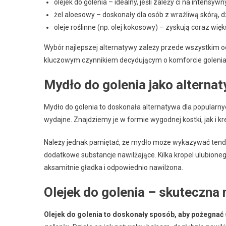
olejek do golenia – idealny, jeśli zależy ci na intensyw
żel aloesowy – doskonały dla osób z wrażliwą skórą, d
oleje roślinne (np. olej kokosowy) – zyskują coraz wię
Wybór najlepszej alternatywy zależy przede wszystkim od 
kluczowym czynnikiem decydującym o komforcie golenia
Mydło do golenia jako alternat
Mydło do golenia to doskonała alternatywa dla popularny
wydajne. Znajdziemy je w formie wygodnej kostki, jak i k
Należy jednak pamiętać, że mydło może wykazywać tende
dodatkowe substancje nawilżające. Kilka kropel ulubioneg
aksamitnie gładka i odpowiednio nawilżona.
Olejek do golenia – skuteczna
Olejek do golenia to doskonały sposób, aby pożegnać s