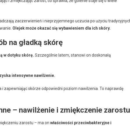
jąc i zmiękczając zarost, co sprawia, że golenie staje się o wiele
iadczają zaczerwienień i nieprzyjemnego uczucia po użyciu tradycyjnyc
owanie.
Olejek może okazać się wybawieniem dla ich skóry.
ób na gładką skórę
ną w dotyku skórę.
Szczególnie latem, stanowi on doskonałą
zyska intensywne nawilżenie.
a i zapewniając skórze odpowiedni poziom nawilżenia. To naprawdę
inne – nawilżenie i zmiękczenie zarostu
i zmiękczeniu zarostu – ma on
właściwości przeciwbakteryjne i