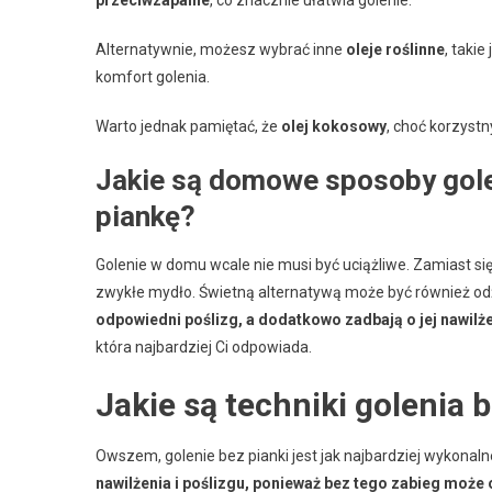
przeciwzapalne
, co znacznie ułatwia golenie.
Alternatywnie, możesz wybrać inne
oleje roślinne
, takie
komfort golenia.
Warto jednak pamiętać, że
olej kokosowy
, choć korzystn
Jakie są domowe sposoby gole
piankę?
Golenie w domu wcale nie musi być uciążliwe. Zamiast się
zwykłe mydło. Świetną alternatywą może być również o
odpowiedni poślizg, a dodatkowo zadbają o jej nawilże
która najbardziej Ci odpowiada.
Jakie są techniki golenia 
Owszem, golenie bez pianki jest jak najbardziej wykonaln
nawilżenia i poślizgu, ponieważ bez tego zabieg moż