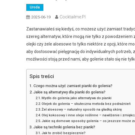
Uroda
Cocktailme.pl
2025-06-19
Zastanawiałeś się kiedyś, co możesz użyć zamiast tradycyj
szereg alternatyw, które mogą nie tylko z powodzeniem z
olejki czy żele aloesowe to tylko niektóre z opcji, które
aby dostosować pielęgnację do indywidualnych potrzeb, zw
możliwości stoją przed nami, aby golenie stało się nie tyl
Spis treści
Czego można użyć zamiast pianki do golenia?
Jakie są alternatywy dla pianki do golenia?
Mydło do golenia jako alternatywa do pianki
Olejek do golenia – skuteczna metoda bez podrażnień
Żel aloesowy – naturalny sposób na gładką skórę
Olej kokosowy i inne oleje roślinne – nawilżenie i zmięk
Jakie są domowe sposoby golenia – co jeszcze może za
Jakie są techniki golenia bez pianki?
Jak to zrobić bezpiecznie?